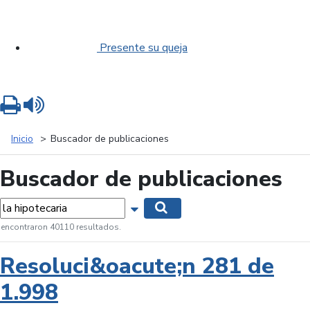
Presente su queja
Imprimir
Leer contenido
Inicio
Buscador de publicaciones
Buscador de publicaciones
labras...
Mostrar opciones de búsqueda
Buscar
 encontraron 40110 resultados.
Resoluci&oacute;n 281 de
1.998