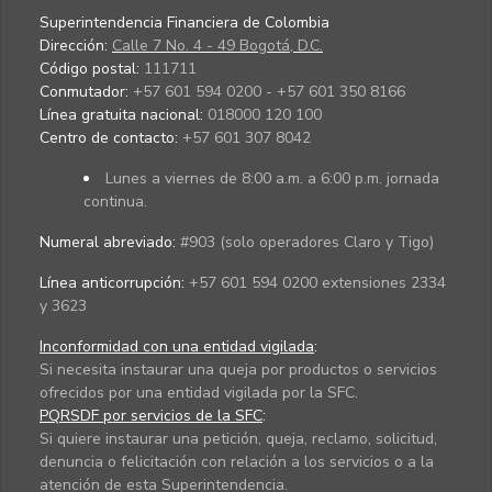
Superintendencia Financiera de Colombia
Dirección:
Calle 7 No. 4 - 49 Bogotá, D.C.
Código postal:
111711
Conmutador:
+57 601 594 0200 - +57 601 350 8166
Línea gratuita nacional:
018000 120 100
Centro de contacto:
+57 601 307 8042
Lunes a viernes de 8:00 a.m. a 6:00 p.m. jornada
continua.
Numeral abreviado:
#903 (solo operadores Claro y Tigo)
Línea anticorrupción:
+57 601 594 0200 extensiones 2334
y 3623
Inconformidad con una entidad vigilada
:
Si necesita instaurar una queja por productos o servicios
ofrecidos por una entidad vigilada por la SFC.
PQRSDF por servicios de la SFC
:
Si quiere instaurar una petición, queja, reclamo, solicitud,
denuncia o felicitación con relación a los servicios o a la
atención de esta Superintendencia.