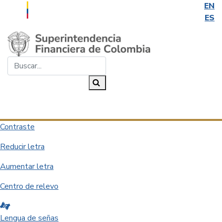
EN
ES
Saltar al contenido principal
Buscar...
Buscar
Desplegar navegación
Contraste
Reducir letra
Aumentar letra
Centro de relevo
Lengua de señas