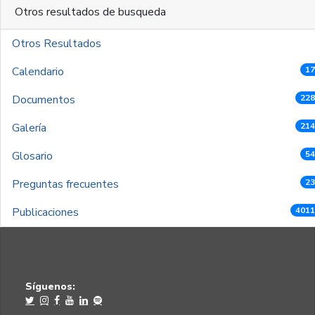
Otros resultados de busqueda
Otros Resultados
Calendario
17
Documentos
228
Galería
214
Glosario
54
Preguntas frecuentes
23
Publicaciones
4011
Síguenos: