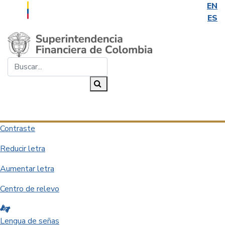
EN
ES
Saltar al contenido principal
Buscar...
Buscar
Desplegar navegación
Contraste
Reducir letra
Aumentar letra
Centro de relevo
Lengua de señas