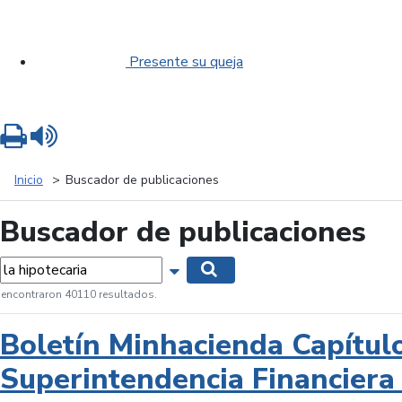
Presente su queja
Imprimir
Leer contenido
Inicio
Buscador de publicaciones
Buscador de publicaciones
labras...
Mostrar opciones de búsqueda
Buscar
 encontraron 40110 resultados.
Boletín Minhacienda Capítul
Superintendencia Financiera 