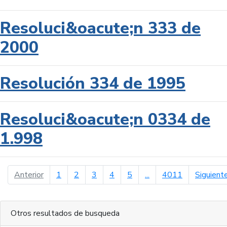
Resoluci&oacute;n 333 de
2000
Resolución 334 de 1995
Resoluci&oacute;n 0334 de
1.998
página anterior
Anterior
1
2
3
4
5
...
4011
Siguient
Otros resultados de busqueda