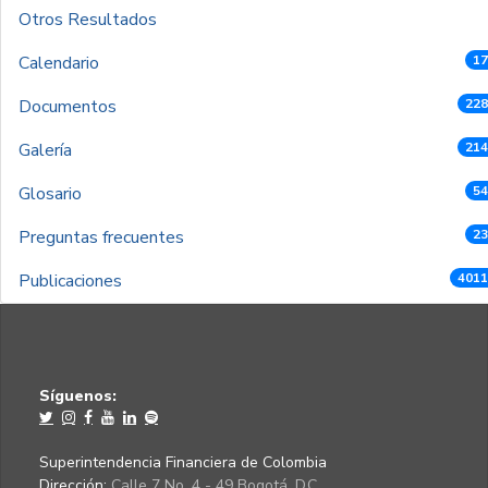
Otros Resultados
Calendario
17
Documentos
228
Galería
214
Glosario
54
Preguntas frecuentes
23
Publicaciones
4011
Síguenos:
Superintendencia Financiera de Colombia
Dirección:
Calle 7 No. 4 - 49 Bogotá, D.C.