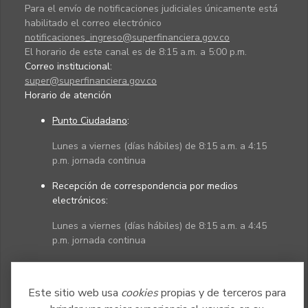
Para el envío de notificaciones judiciales únicamente está
habilitado el correo electrónico
notificaciones_ingreso@superfinanciera.gov.co
El horario de este canal es de 8:15 a.m. a 5:00 p.m.
Correo institucional:
super@superfinanciera.gov.co
Horario de atención
Punto Ciudadano
:
Lunes a viernes (días hábiles) de 8:15 a.m. a 4:15
p.m. jornada continua
Recepción de correspondencia por medios
electrónicos:
Lunes a viernes (días hábiles) de 8:15 a.m. a 4:45
p.m. jornada continua
Políticas
Mapa del sitio
Este sitio web usa
cookies
propias y de terceros para