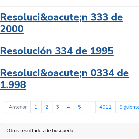
Resoluci&oacute;n 333 de
2000
Resolución 334 de 1995
Resoluci&oacute;n 0334 de
1.998
página anterior
Anterior
1
2
3
4
5
...
4011
Siguient
Otros resultados de busqueda