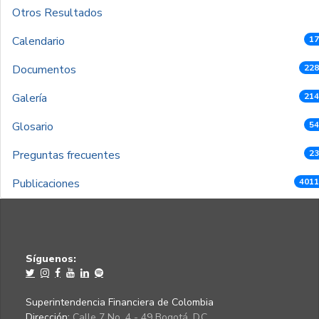
Otros Resultados
Calendario
17
Documentos
228
Galería
214
Glosario
54
Preguntas frecuentes
23
Publicaciones
4011
Síguenos:
Superintendencia Financiera de Colombia
Dirección:
Calle 7 No. 4 - 49 Bogotá, D.C.