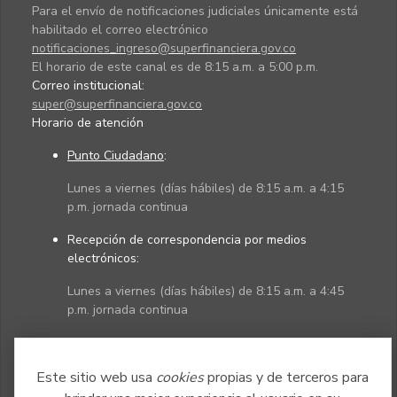
Para el envío de notificaciones judiciales únicamente está
habilitado el correo electrónico
notificaciones_ingreso@superfinanciera.gov.co
El horario de este canal es de 8:15 a.m. a 5:00 p.m.
Correo institucional:
super@superfinanciera.gov.co
Horario de atención
Punto Ciudadano
:
Lunes a viernes (días hábiles) de 8:15 a.m. a 4:15
p.m. jornada continua
Recepción de correspondencia por medios
electrónicos:
Lunes a viernes (días hábiles) de 8:15 a.m. a 4:45
p.m. jornada continua
Políticas
Mapa del sitio
Este sitio web usa
cookies
propias y de terceros para