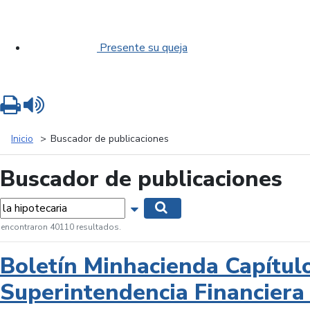
Presente su queja
Imprimir
Leer contenido
Inicio
Buscador de publicaciones
Buscador de publicaciones
labras...
Mostrar opciones de búsqueda
Buscar
 encontraron 40110 resultados.
Boletín Minhacienda Capítul
Superintendencia Financiera 