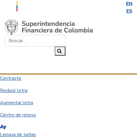
EN
ES
Saltar al contenido principal
Buscar...
Buscar
Desplegar navegación
Contraste
Reducir letra
Aumentar letra
Centro de relevo
Lengua de señas