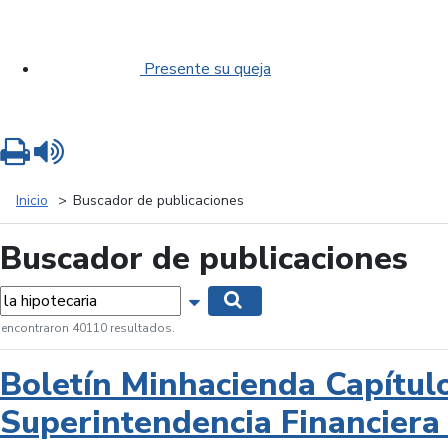
Presente su queja
Imprimir
Leer contenido
Inicio
Buscador de publicaciones
Buscador de publicaciones
labras...
Mostrar opciones de búsqueda
Buscar
 encontraron 40110 resultados.
Boletín Minhacienda Capítul
Superintendencia Financiera 