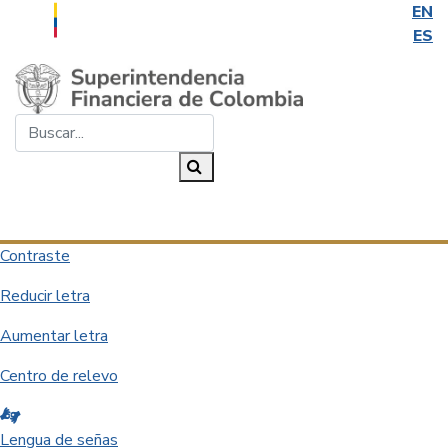
EN
ES
Saltar al contenido principal
Buscar...
Buscar
Desplegar navegación
Contraste
Reducir letra
Aumentar letra
Centro de relevo
Lengua de señas