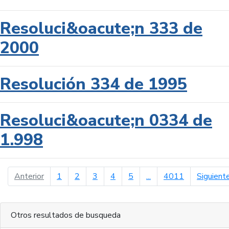
Resoluci&oacute;n 333 de
2000
Resolución 334 de 1995
Resoluci&oacute;n 0334 de
1.998
página anterior
Anterior
1
2
3
4
5
...
4011
Siguient
Otros resultados de busqueda