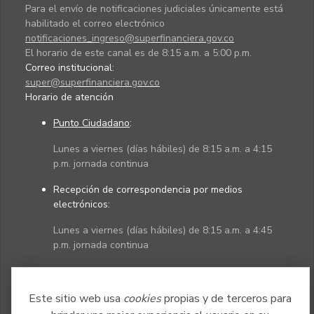
Para el envío de notificaciones judiciales únicamente está
habilitado el correo electrónico
notificaciones_ingreso@superfinanciera.gov.co
El horario de este canal es de 8:15 a.m. a 5:00 p.m.
Correo institucional:
super@superfinanciera.gov.co
Horario de atención
Punto Ciudadano
:
Lunes a viernes (días hábiles) de 8:15 a.m. a 4:15
p.m. jornada continua
Recepción de correspondencia por medios
electrónicos:
Lunes a viernes (días hábiles) de 8:15 a.m. a 4:45
p.m. jornada continua
Políticas
Mapa del sitio
Este sitio web usa
cookies
propias y de terceros para