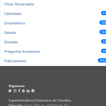
Otros Resultados
Calendario
17
Documentos
228
Galería
214
Glosario
54
Preguntas frecuentes
23
Publicaciones
4011
Síguenos:
Superintendencia Financiera de Colombia
Dirección:
Calle 7 No. 4 - 49 Bogotá, D.C.