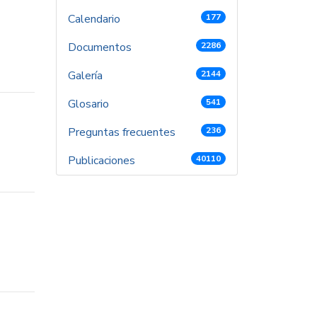
Calendario
177
Documentos
2286
Galería
2144
Glosario
541
Preguntas frecuentes
236
Publicaciones
40110