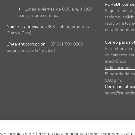
PQRSDF por ser
Lunes a viernes de 8:00 a.m. a 6:00
Si quiere instau
p.m. jornada continua.
reclamo, solicit
relación a los s
Numeral abreviado:
#903 (solo operadores
esta Superinten
Claro y Tigo)
Correo para noti
Línea anticorrupción:
+57 601 594 0200
Para el envío de
extensiones 2334 y 3623
únicamente está
electrónico
notificaciones_
El horario de es
5:00 p.m.
Correo instituc
super@superfin
kies
propias y de terceros para brindar una mejor experiencia al u