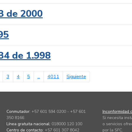
3 de 2000
95
34 de 1.998
erior
página siguiente
3
4
5
...
4011
Siguiente
Conmutador:
+57 601 594 0200 - +57 601
Inconformidad c
350 8166
Si necesita ins
Línea gratuita nacional:
018000 120 100
o servicios ofre
Centro de contacto:
+57 601 307 8042
por la SFC.