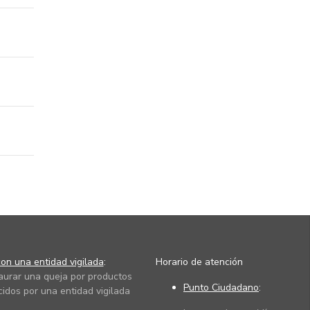
on una entidad vigilada
:
Horario de atención
taurar una queja por productos
Punto Ciudadano
:
cidos por una entidad vigilada