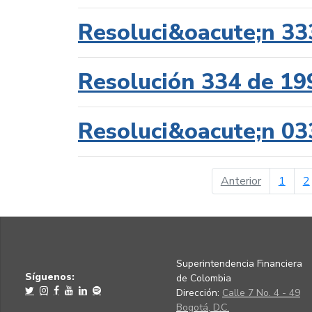
Resoluci&oacute;n 33
Resolución 334 de 19
Resoluci&oacute;n 03
página ant
Anterior
1
2
Superintendencia Financiera
Síguenos:
de Colombia
Dirección:
Calle 7 No. 4 - 49
Bogotá, D.C.