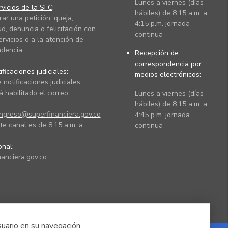
Lunes a viernes (días
vicios de la SFC
:
hábiles) de 8:15 a.m. a
rar una petición, queja,
4:15 p.m. jornada
ud, denuncia o felicitación con
continua
ervicios o a la atención de
dencia.
Recepción de
correspondencia por
ficaciones judiciales:
medios electrónicos:
 notificaciones judiciales
 habilitado el correo
Lunes a viernes (días
hábiles) de 8:15 a.m. a
ingreso@superfinanciera.gov.co
4:45 p.m. jornada
te canal es de 8:15 a.m. a
continua
ional:
anciera.gov.co
suario en su navegación.