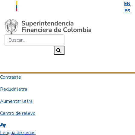
EN
ES
Saltar al contenido principal
Buscar...
Buscar
Desplegar navegación
Contraste
Reducir letra
Aumentar letra
Centro de relevo
Lengua de señas