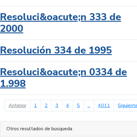
Resoluci&oacute;n 333 de
2000
Resolución 334 de 1995
Resoluci&oacute;n 0334 de
1.998
página anterior
Anterior
1
2
3
4
5
...
4011
Siguient
Otros resultados de busqueda