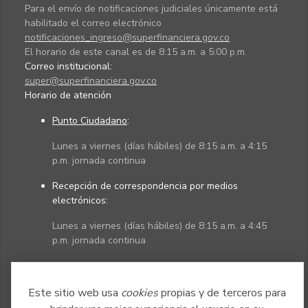
Para el envío de notificaciones judiciales únicamente está
habilitado el correo electrónico
notificaciones_ingreso@superfinanciera.gov.co
El horario de este canal es de 8:15 a.m. a 5:00 p.m.
Correo institucional:
super@superfinanciera.gov.co
Horario de atención
Punto Ciudadano
:
Lunes a viernes (días hábiles) de 8:15 a.m. a 4:15
p.m. jornada continua
Recepción de correspondencia por medios
electrónicos:
Lunes a viernes (días hábiles) de 8:15 a.m. a 4:45
p.m. jornada continua
Políticas
Mapa del sitio
Este sitio web usa
cookies
propias y de terceros para