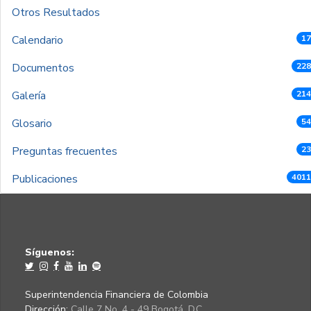
Otros Resultados
Calendario
17
Documentos
228
Galería
214
Glosario
54
Preguntas frecuentes
23
Publicaciones
4011
Síguenos:
Superintendencia Financiera de Colombia
Dirección:
Calle 7 No. 4 - 49 Bogotá, D.C.