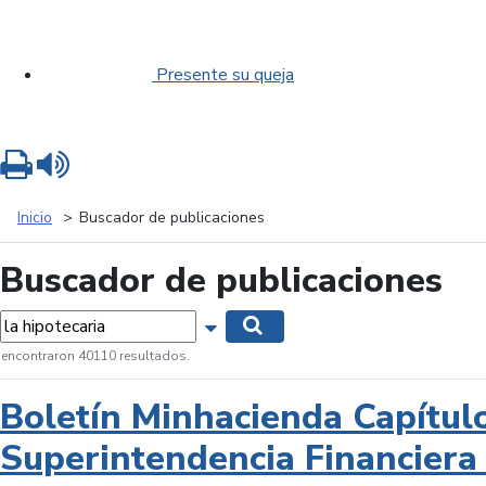
Presente su queja
Imprimir
Leer contenido
Inicio
Buscador de publicaciones
Buscador de publicaciones
labras...
Mostrar opciones de búsqueda
Buscar
 encontraron 40110 resultados.
Boletín Minhacienda Capítul
Superintendencia Financiera 