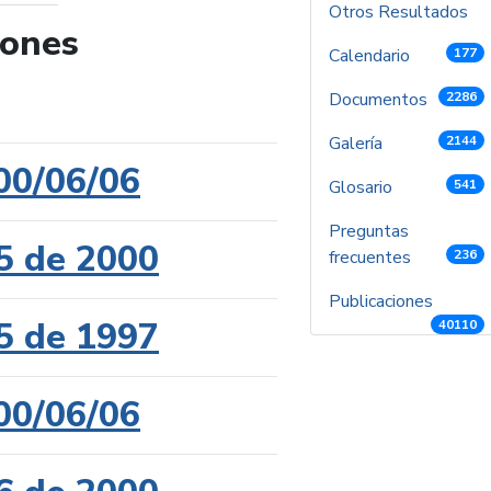
Otros Resultados
iones
Calendario
177
de búsqueda
Documentos
2286
Galería
2144
00/06/06
Glosario
541
Preguntas
5 de 2000
frecuentes
236
Publicaciones
5 de 1997
40110
00/06/06