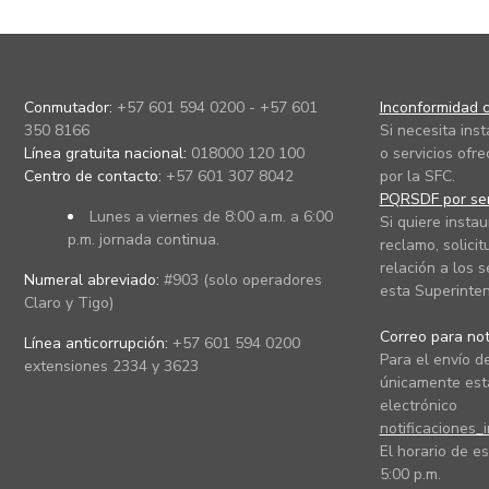
Conmutador:
+57 601 594 0200 - +57 601
Inconformidad c
350 8166
Si necesita ins
Línea gratuita nacional:
018000 120 100
o servicios ofre
Centro de contacto:
+57 601 307 8042
por la SFC.
PQRSDF por ser
Lunes a viernes de 8:00 a.m. a 6:00
Si quiere instau
p.m. jornada continua.
reclamo, solicit
relación a los s
Numeral abreviado:
#903 (solo operadores
esta Superinten
Claro y Tigo)
Correo para noti
Línea anticorrupción:
+57 601 594 0200
Para el envío de
extensiones 2334 y 3623
únicamente está
electrónico
notificaciones_
El horario de es
5:00 p.m.