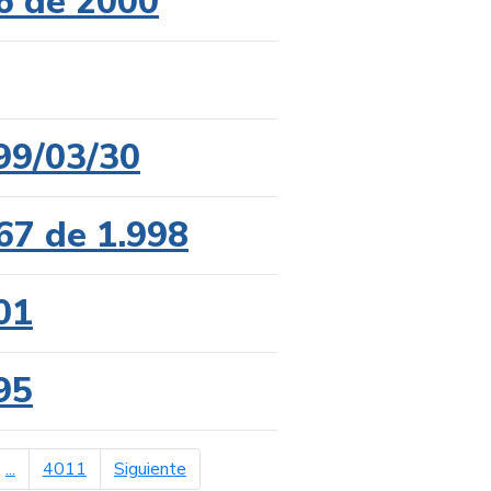
6 de 2000
99/03/30
67 de 1.998
01
95
página siguiente
...
4011
Siguiente