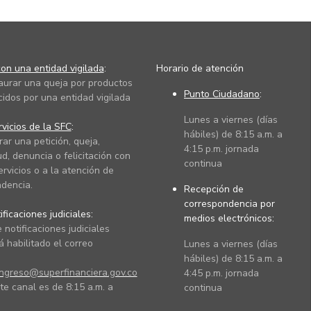
on una entidad vigilada
:
Horario de atención
taurar una queja por productos
Punto Ciudadano
:
cidos por una entidad vigilada
Lunes a viernes (días
vicios de la SFC
:
hábiles) de 8:15 a.m. a
rar una petición, queja,
4:15 p.m. jornada
ud, denuncia o felicitación con
continua
ervicios o a la atención de
dencia.
Recepción de
correspondencia por
ficaciones judiciales:
medios electrónicos:
 notificaciones judiciales
 habilitado el correo
Lunes a viernes (días
hábiles) de 8:15 a.m. a
ingreso@superfinanciera.gov.co
4:45 p.m. jornada
te canal es de 8:15 a.m. a
continua