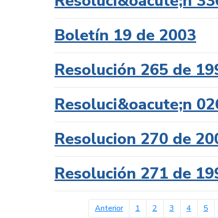
Resoluci&oacute;n 33
Boletín 19 de 2003
Resolución 265 de 19
Resoluci&oacute;n 02
Resolucion 270 de 20
Resolución 271 de 19
página anterior
Anterior
1
2
3
4
5