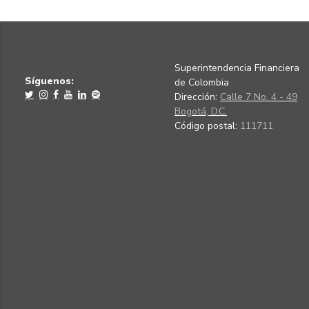
Superintendencia Financiera
Síguenos:
de Colombia
Dirección:
Calle 7 No. 4 - 49
Bogotá, D.C.
Código postal:
111711