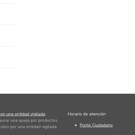
on una entidad vigilada
:
Horario de atención
taurar una queja por productos
Punto Ciudadano
:
cidos por una entidad vigilada