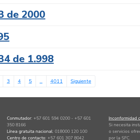
3 de 2000
95
34 de 1.998
erior
página siguiente
3
4
5
...
4011
Siguiente
Conmutador:
+57 601 594 0200 - +57 601
Inconformidad c
350 8166
Si necesita ins
Línea gratuita nacional:
018000 120 100
o servicios ofre
Centro de contacto:
+57 601 307 8042
por la SFC.