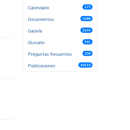
Calendario
177
Documentos
2286
Galería
2144
Glosario
541
Preguntas frecuentes
236
Publicaciones
40110