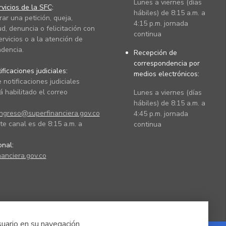
Lunes a viernes (días
vicios de la SFC
:
hábiles) de 8:15 a.m. a
rar una petición, queja,
4:15 p.m. jornada
ud, denuncia o felicitación con
continua
ervicios o a la atención de
dencia.
Recepción de
correspondencia por
ficaciones judiciales:
medios electrónicos:
 notificaciones judiciales
 habilitado el correo
Lunes a viernes (días
hábiles) de 8:15 a.m. a
ingreso@superfinanciera.gov.co
4:45 p.m. jornada
te canal es de 8:15 a.m. a
continua
ional:
anciera.gov.co
suario en su navegación.