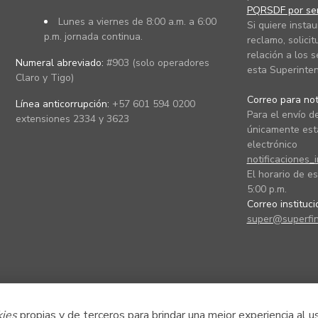
PQRSDF por ser
Lunes a viernes de 8:00 a.m. a 6:00
Si quiere instau
p.m. jornada continua.
reclamo, solicit
relación a los s
Numeral abreviado:
#903 (solo operadores
esta Superinten
Claro y Tigo)
Correo para noti
Línea anticorrupción:
+57 601 594 0200
Para el envío de
extensiones 2334 y 3623
únicamente está
electrónico
notificaciones_
El horario de es
5:00 p.m.
Correo instituc
super@superfin
kies
propias y de terceros para brindar una mejor experiencia al u