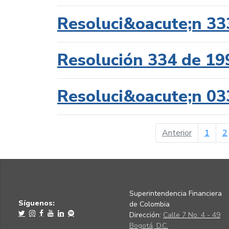
Resoluci&oacute;n 33
Resolución 334 de 19
Resoluci&oacute;n 03
página ant
Anterior
1
2
Superintendencia Financiera
Síguenos:
de Colombia
Dirección:
Calle 7 No. 4 - 49
Bogotá, D.C.