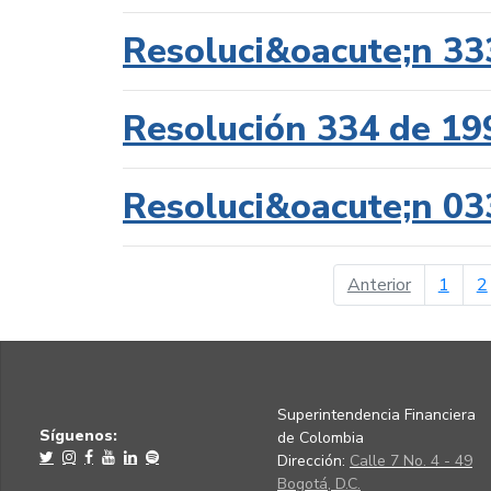
Resoluci&oacute;n 33
Resolución 334 de 19
Resoluci&oacute;n 03
página ant
Anterior
1
2
Superintendencia Financiera
Síguenos:
de Colombia
Dirección:
Calle 7 No. 4 - 49
Bogotá, D.C.