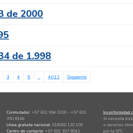
3 de 2000
95
34 de 1.998
erior
página siguiente
3
4
5
...
4011
Siguiente
Conmutador:
+57 601 594 0200 - +57 601
Inconformidad c
350 8166
Si necesita ins
Línea gratuita nacional:
018000 120 100
o servicios ofre
Centro de contacto:
+57 601 307 8042
por la SFC.