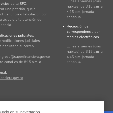
Lunes a viernes (días
vicios de la SFC
:
hábiles) de 8:15 a.m. a
rar una petición, queja,
4:15 p.m. jornada
ud, denuncia o felicitación con
continua
ervicios o a la atención de
dencia.
Recepción de
correspondencia por
ficaciones judiciales:
medios electrónicos:
 notificaciones judiciales
 habilitado el correo
Lunes a viernes (días
hábiles) de 8:15 a.m. a
ingreso@superfinanciera.gov.co
4:45 p.m. jornada
te canal es de 8:15 a.m. a
continua
ional:
anciera.gov.co
suario en su navegación.