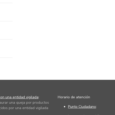
on una entidad vigilada
:
Horario de atención
taurar una queja por productos
Punto Ciudadano
:
cidos por una entidad vigilada