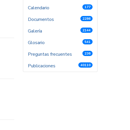
Calendario
177
Documentos
2286
Galería
2144
Glosario
541
Preguntas frecuentes
236
Publicaciones
40110