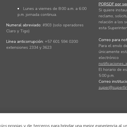
PQRSDF por ser
Lunes a viernes de 8:00 a.m. a 6:00
Si quiere instau
p.m. jornada continua.
reclamo, solicit
relación a los s
Numeral abreviado:
#903 (solo operadores
esta Superinten
Claro y Tigo)
Correo para noti
Línea anticorrupción:
+57 601 594 0200
Para el envío de
extensiones 2334 y 3623
únicamente está
electrónico
notificaciones_
El horario de es
5:00 p.m.
Correo instituc
super@superfin
kies
propias y de terceros para brindar una mejor experiencia al u