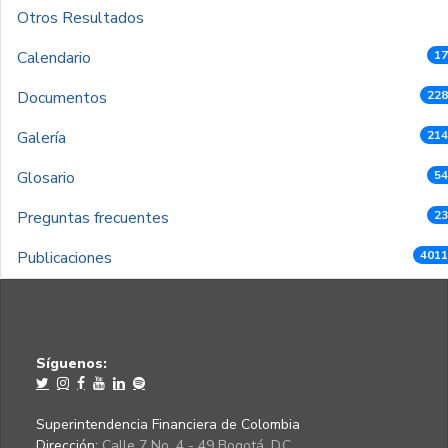
Otros Resultados
Calendario
17
Documentos
228
Galería
214
Glosario
54
Preguntas frecuentes
23
Publicaciones
4011
Síguenos:
Superintendencia Financiera de Colombia
Dirección:
Calle 7 No. 4 - 49 Bogotá, D.C.