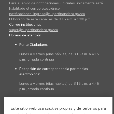
Para el envío de notificaciones judiciales únicamente está
habilitado el correo electrónico
notificaciones_ingreso@superfinanciera.gov.co
El horario de este canal es de 8:15 a.m. a 5:00 p.m.
Correo institucional:
super@superfinanciera.gov.co
Horario de atención
Punto Ciudadano
:
Lunes a viernes (días hábiles) de 8:15 a.m. a 4:15
p.m. jornada continua
Recepción de correspondencia por medios
electrónicos:
Lunes a viernes (días hábiles) de 8:15 a.m. a 4:45
p.m. jornada continua
Políticas
Mapa del sitio
Este sitio web usa
cookies
propias y de terceros para