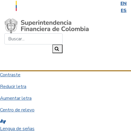
EN
ES
Saltar al contenido principal
Buscar...
Buscar
Desplegar navegación
Contraste
Reducir letra
Aumentar letra
Centro de relevo
Lengua de señas