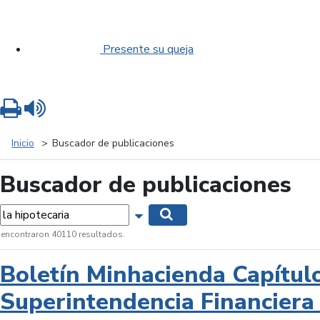
Presente su queja
Imprimir
Leer contenido
Inicio
Buscador de publicaciones
Buscador de publicaciones
labras...
Mostrar opciones de búsqueda
Buscar
 encontraron 40110 resultados.
Boletín Minhacienda Capítul
Superintendencia Financiera 