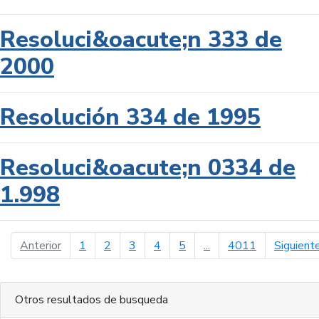
Resoluci&oacute;n 333 de
2000
Resolución 334 de 1995
Resoluci&oacute;n 0334 de
1.998
página anterior
Anterior
1
2
3
4
5
...
4011
Siguient
Otros resultados de busqueda