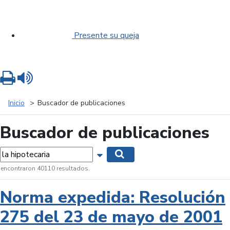
Presente su queja
Imprimir
Leer contenido
Inicio
Buscador de publicaciones
Buscador de publicaciones
labras...
Mostrar opciones de búsqueda
Buscar
 encontraron 40110 resultados.
Norma expedida: Resolución
275 del 23 de mayo de 2001