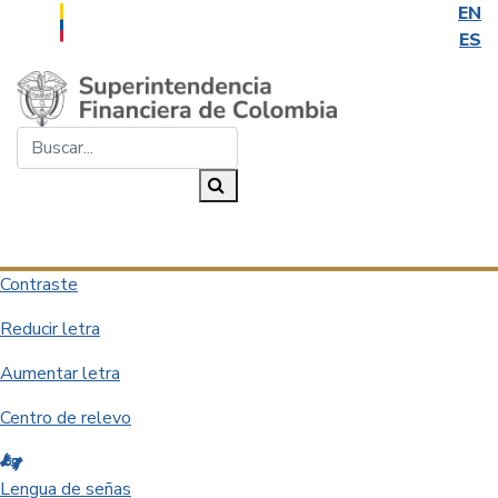
EN
ES
Saltar al contenido principal
Buscar...
Buscar
Desplegar navegación
Contraste
Reducir letra
Aumentar letra
Centro de relevo
Lengua de señas