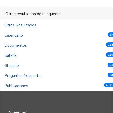
Otros resultados de busqueda
Otros Resultados
Calendario
17
Documentos
228
Galería
214
Glosario
54
Preguntas frecuentes
23
Publicaciones
4011
Síguenos: