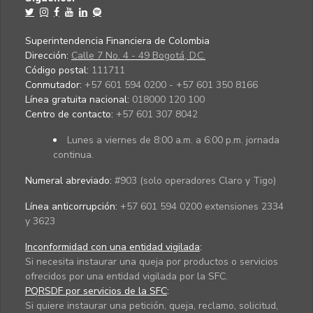
Superintendencia Financiera de Colombia
Dirección:
Calle 7 No. 4 - 49 Bogotá, D.C.
Código postal:
111711
Conmutador:
+57 601 594 0200 - +57 601 350 8166
Línea gratuita nacional:
018000 120 100
Centro de contacto:
+57 601 307 8042
Lunes a viernes de 8:00 a.m. a 6:00 p.m. jornada
continua.
Numeral abreviado:
#903 (solo operadores Claro y Tigo)
Línea anticorrupción:
+57 601 594 0200 extensiones 2334
y 3623
Inconformidad con una entidad vigilada
:
Si necesita instaurar una queja por productos o servicios
ofrecidos por una entidad vigilada por la SFC.
PQRSDF por servicios de la SFC
:
Si quiere instaurar una petición, queja, reclamo, solicitud,