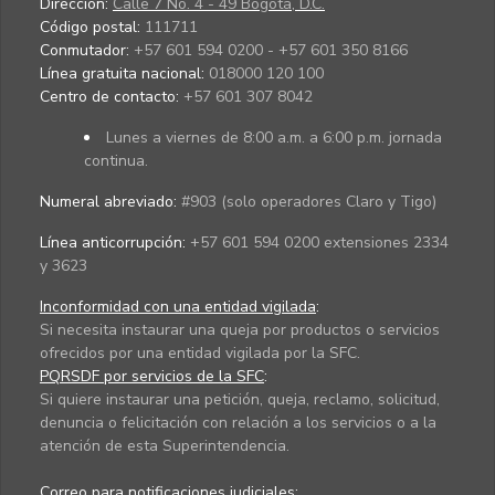
Dirección:
Calle 7 No. 4 - 49 Bogotá, D.C.
Código postal:
111711
Conmutador:
+57 601 594 0200 - +57 601 350 8166
Línea gratuita nacional:
018000 120 100
Centro de contacto:
+57 601 307 8042
Lunes a viernes de 8:00 a.m. a 6:00 p.m. jornada
continua.
Numeral abreviado:
#903 (solo operadores Claro y Tigo)
Línea anticorrupción:
+57 601 594 0200 extensiones 2334
y 3623
Inconformidad con una entidad vigilada
:
Si necesita instaurar una queja por productos o servicios
ofrecidos por una entidad vigilada por la SFC.
PQRSDF por servicios de la SFC
:
Si quiere instaurar una petición, queja, reclamo, solicitud,
denuncia o felicitación con relación a los servicios o a la
atención de esta Superintendencia.
Correo para notificaciones judiciales: