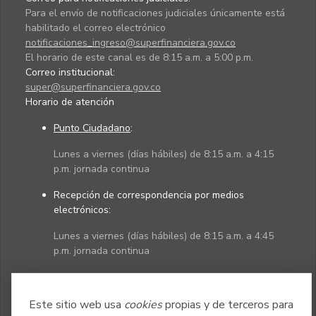
Para el envío de notificaciones judiciales únicamente está
habilitado el correo electrónico
notificaciones_ingreso@superfinanciera.gov.co
El horario de este canal es de 8:15 a.m. a 5:00 p.m.
Correo institucional:
super@superfinanciera.gov.co
Horario de atención
Punto Ciudadano
:
Lunes a viernes (días hábiles) de 8:15 a.m. a 4:15
p.m. jornada continua
Recepción de correspondencia por medios
electrónicos:
Lunes a viernes (días hábiles) de 8:15 a.m. a 4:45
p.m. jornada continua
Políticas
Mapa del sitio
Este sitio web usa
cookies
propias y de terceros para