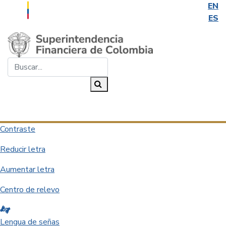
EN
ES
Saltar al contenido principal
Buscar...
Buscar
Desplegar navegación
Contraste
Reducir letra
Aumentar letra
Centro de relevo
Lengua de señas