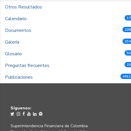
Otros Resultados
Calendario
17
Documentos
228
Galería
214
Glosario
54
Preguntas frecuentes
23
Publicaciones
4011
Síguenos:
Superintendencia Financiera de Colombia