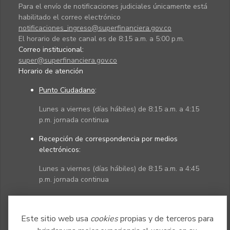
Para el envío de notificaciones judiciales únicamente está
habilitado el correo electrónico
notificaciones_ingreso@superfinanciera.gov.co
El horario de este canal es de 8:15 a.m. a 5:00 p.m.
Correo institucional:
super@superfinanciera.gov.co
Horario de atención
Punto Ciudadano
:
Lunes a viernes (días hábiles) de 8:15 a.m. a 4:15
p.m. jornada continua
Recepción de correspondencia por medios
electrónicos:
Lunes a viernes (días hábiles) de 8:15 a.m. a 4:45
p.m. jornada continua
Políticas
Mapa del sitio
Este sitio web usa
cookies
propias y de terceros para