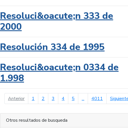
Resoluci&oacute;n 333 de
2000
Resolución 334 de 1995
Resoluci&oacute;n 0334 de
1.998
página anterior
Anterior
1
2
3
4
5
...
4011
Siguient
Otros resultados de busqueda