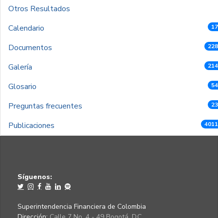
Otros Resultados
Calendario
17
Documentos
228
Galería
214
Glosario
54
Preguntas frecuentes
23
Publicaciones
4011
Síguenos:
Superintendencia Financiera de Colombia
Dirección:
Calle 7 No. 4 - 49 Bogotá, D.C.