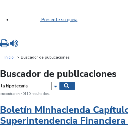
Presente su queja
Imprimir
Leer contenido
Inicio
Buscador de publicaciones
Buscador de publicaciones
labras...
Mostrar opciones de búsqueda
Buscar
 encontraron 40110 resultados.
Boletín Minhacienda Capítul
Superintendencia Financiera 