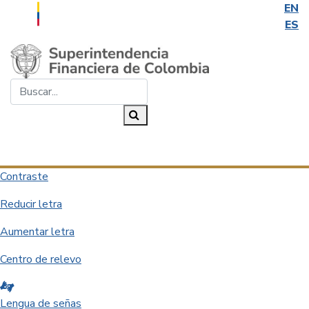
EN
ES
Saltar al contenido principal
Buscar...
Buscar
Desplegar navegación
Contraste
Reducir letra
Aumentar letra
Centro de relevo
Lengua de señas