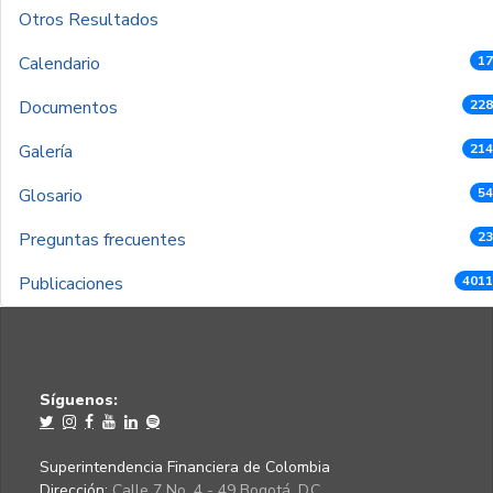
Otros Resultados
Calendario
17
Documentos
228
Galería
214
Glosario
54
Preguntas frecuentes
23
Publicaciones
4011
Síguenos:
Superintendencia Financiera de Colombia
Dirección:
Calle 7 No. 4 - 49 Bogotá, D.C.