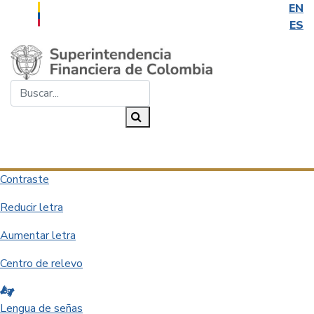
EN
ES
Saltar al contenido principal
Buscar...
Buscar
Desplegar navegación
Contraste
Reducir letra
Aumentar letra
Centro de relevo
Lengua de señas