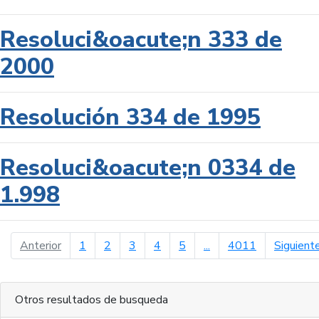
Resoluci&oacute;n 333 de
2000
Resolución 334 de 1995
Resoluci&oacute;n 0334 de
1.998
página anterior
Anterior
1
2
3
4
5
...
4011
Siguient
Otros resultados de busqueda