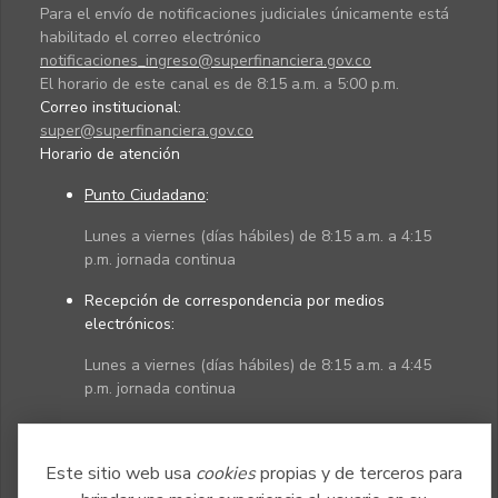
Para el envío de notificaciones judiciales únicamente está
habilitado el correo electrónico
notificaciones_ingreso@superfinanciera.gov.co
El horario de este canal es de 8:15 a.m. a 5:00 p.m.
Correo institucional:
super@superfinanciera.gov.co
Horario de atención
Punto Ciudadano
:
Lunes a viernes (días hábiles) de 8:15 a.m. a 4:15
p.m. jornada continua
Recepción de correspondencia por medios
electrónicos:
Lunes a viernes (días hábiles) de 8:15 a.m. a 4:45
p.m. jornada continua
Políticas
Mapa del sitio
Este sitio web usa
cookies
propias y de terceros para