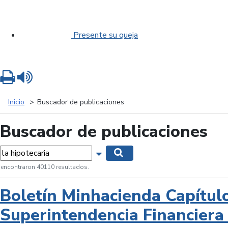
Presente su queja
Imprimir
Leer contenido
Inicio
Buscador de publicaciones
Buscador de publicaciones
labras...
Mostrar opciones de búsqueda
Buscar
 encontraron 40110 resultados.
Boletín Minhacienda Capítul
Superintendencia Financiera 