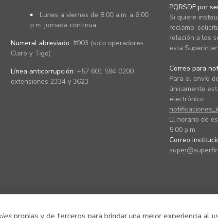
PQRSDF por ser
Lunes a viernes de 8:00 a.m. a 6:00
Si quiere instau
p.m. jornada continua.
reclamo, solicit
relación a los s
Numeral abreviado:
#903 (solo operadores
esta Superinten
Claro y Tigo)
Correo para noti
Línea anticorrupción:
+57 601 594 0200
Para el envío de
extensiones 2334 y 3623
únicamente está
electrónico
notificaciones_
El horario de es
5:00 p.m.
Correo instituc
super@superfin
kies
propias y de terceros para brindar una mejor experiencia al u