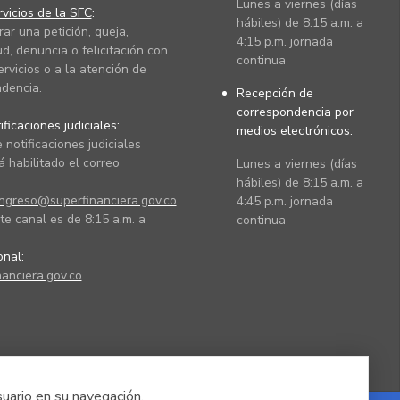
Lunes a viernes (días
vicios de la SFC
:
hábiles) de 8:15 a.m. a
rar una petición, queja,
4:15 p.m. jornada
ud, denuncia o felicitación con
continua
ervicios o a la atención de
dencia.
Recepción de
correspondencia por
ficaciones judiciales:
medios electrónicos:
 notificaciones judiciales
 habilitado el correo
Lunes a viernes (días
hábiles) de 8:15 a.m. a
ingreso@superfinanciera.gov.co
4:45 p.m. jornada
te canal es de 8:15 a.m. a
continua
ional:
anciera.gov.co
suario en su navegación.