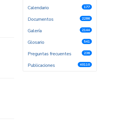
Calendario
177
Documentos
2286
Galería
2144
Glosario
541
Preguntas frecuentes
236
Publicaciones
40110