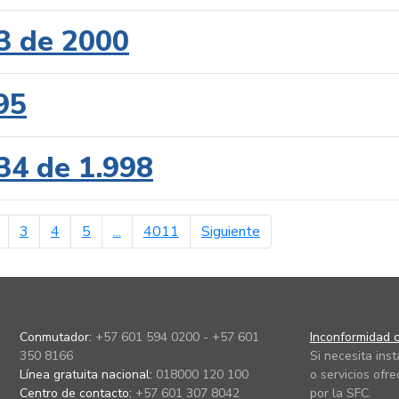
3 de 2000
95
34 de 1.998
erior
página siguiente
3
4
5
...
4011
Siguiente
Conmutador:
+57 601 594 0200 - +57 601
Inconformidad c
350 8166
Si necesita ins
Línea gratuita nacional:
018000 120 100
o servicios ofre
Centro de contacto:
+57 601 307 8042
por la SFC.