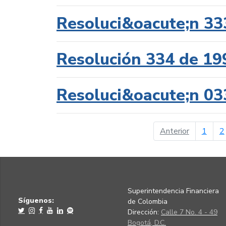
Resoluci&oacute;n 33
Resolución 334 de 19
Resoluci&oacute;n 03
página ant
Anterior
1
2
Superintendencia Financiera
Síguenos:
de Colombia
Dirección:
Calle 7 No. 4 - 49
Bogotá, D.C.