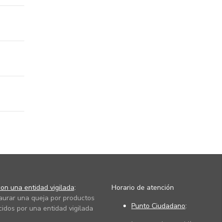
on una entidad vigilada
:
Horario de atención
taurar una queja por productos
Punto Ciudadano
:
cidos por una entidad vigilada