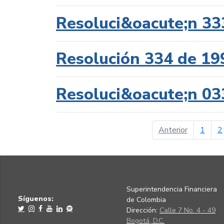
Resoluci&oacute;n 33
Resolución 334 de 19
Resoluci&oacute;n 03
página ant
Anterior
1
2
Superintendencia Financiera
Síguenos:
de Colombia
Dirección:
Calle 7 No. 4 - 49
Bogotá, D.C.