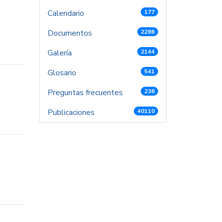
Calendario
177
Documentos
2286
Galería
2144
Glosario
541
Preguntas frecuentes
236
Publicaciones
40110