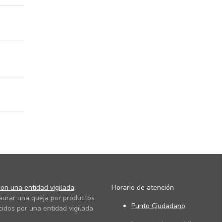
on una entidad vigilada
:
Horario de atención
taurar una queja por productos
Punto Ciudadano
:
cidos por una entidad vigilada