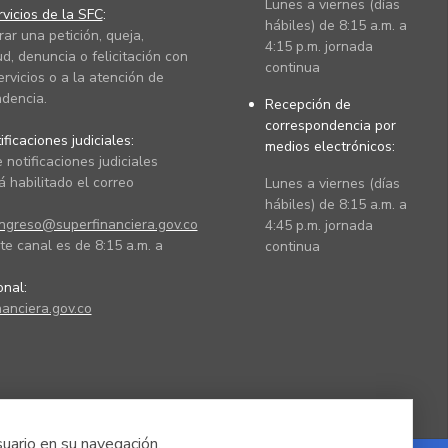
Lunes a viernes (días
vicios de la SFC
:
hábiles) de 8:15 a.m. a
rar una petición, queja,
4:15 p.m. jornada
ud, denuncia o felicitación con
continua
ervicios o a la atención de
dencia.
Recepción de
correspondencia por
ficaciones judiciales:
medios electrónicos:
 notificaciones judiciales
 habilitado el correo
Lunes a viernes (días
hábiles) de 8:15 a.m. a
ingreso@superfinanciera.gov.co
4:45 p.m. jornada
te canal es de 8:15 a.m. a
continua
ional:
anciera.gov.co
suario en su navegación.