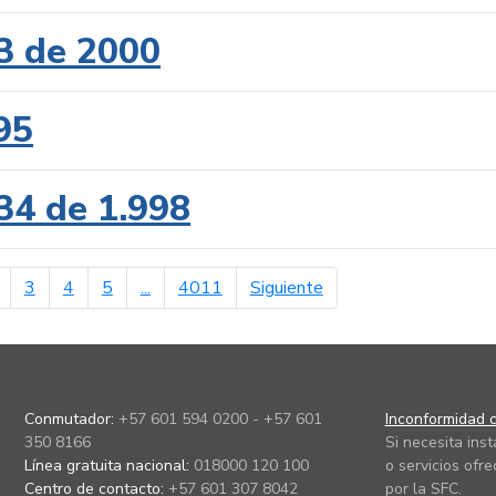
3 de 2000
95
34 de 1.998
erior
página siguiente
3
4
5
...
4011
Siguiente
Conmutador:
+57 601 594 0200 - +57 601
Inconformidad c
350 8166
Si necesita ins
Línea gratuita nacional:
018000 120 100
o servicios ofre
Centro de contacto:
+57 601 307 8042
por la SFC.