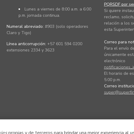
PQRSDF por ser
Lunes a viernes de 8:00 a.m. a 6:00
Si quiere instau
p.m. jornada continua.
reclamo, solicit
relación a los s
Numeral abreviado:
#903 (solo operadores
esta Superinten
Claro y Tigo)
Correo para noti
Línea anticorrupción:
+57 601 594 0200
Para el envío de
extensiones 2334 y 3623
únicamente está
electrónico
notificaciones_
El horario de es
5:00 p.m.
Correo instituc
super@superfin
kies
propias y de terceros para brindar una mejor experiencia al u