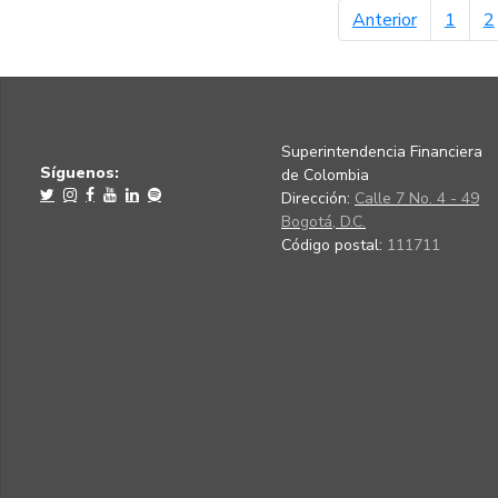
página ant
Anterior
1
2
Superintendencia Financiera
Síguenos:
de Colombia
Dirección:
Calle 7 No. 4 - 49
Bogotá, D.C.
Código postal:
111711