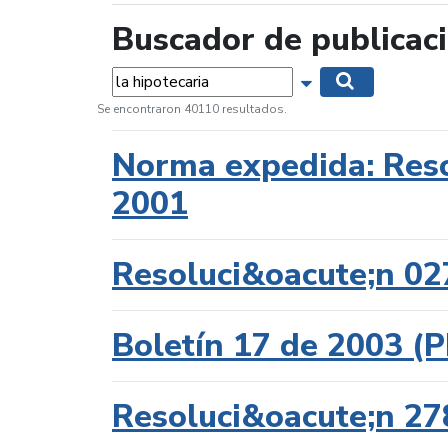
Buscador de publicac
Palabras...
Mostrar opciones 
Buscar
Se encontraron 40110 resultados.
Norma expedida: Reso
2001
Resoluci&oacute;n 02
Boletín 17 de 2003 
Resoluci&oacute;n 27