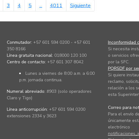
erior
página siguiente
3
4
5
...
4011
Siguiente
Conmutador:
+57 601 594 0200 - +57 601
Inconformidad c
350 8166
Si necesita ins
Línea gratuita nacional:
018000 120 100
o servicios ofre
Centro de contacto:
+57 601 307 8042
por la SFC.
PQRSDF por ser
Lunes a viernes de 8:00 a.m. a 6:00
Si quiere instau
p.m. jornada continua.
reclamo, solicit
relación a los s
Numeral abreviado:
#903 (solo operadores
esta Superinten
Claro y Tigo)
Correo para noti
Línea anticorrupción:
+57 601 594 0200
Para el envío de
extensiones 2334 y 3623
únicamente está
electrónico
notificaciones_