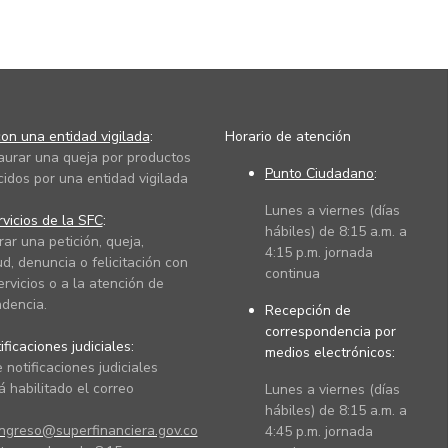
on una entidad vigilada
:
Horario de atención
taurar una queja por productos
Punto Ciudadano
:
cidos por una entidad vigilada
Lunes a viernes (días
vicios de la SFC
:
hábiles) de 8:15 a.m. a
rar una petición, queja,
4:15 p.m. jornada
ud, denuncia o felicitación con
continua
ervicios o a la atención de
dencia.
Recepción de
correspondencia por
ficaciones judiciales:
medios electrónicos:
 notificaciones judiciales
 habilitado el correo
Lunes a viernes (días
hábiles) de 8:15 a.m. a
ingreso@superfinanciera.gov.co
4:45 p.m. jornada