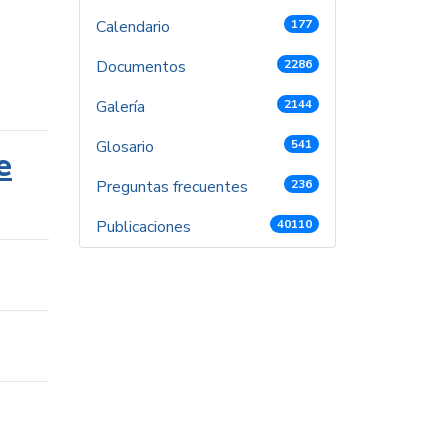
Calendario
177
Documentos
2286
Galería
2144
Glosario
541
e
Preguntas frecuentes
236
Publicaciones
40110