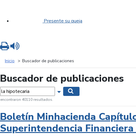
Presente su queja
Imprimir
Leer contenido
Inicio
Buscador de publicaciones
Buscador de publicaciones
labras...
Mostrar opciones de búsqueda
Buscar
 encontraron 40110 resultados.
Boletín Minhacienda Capítul
Superintendencia Financiera 