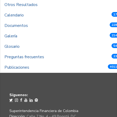
Otros Resultados
Calendario
17
Documentos
228
Galería
214
Glosario
54
Preguntas frecuentes
23
Publicaciones
4011
Síguenos:
Superintendencia Financiera de Colombia
Dirección:
Calle 7 No. 4 - 49 Bogotá, D.C.