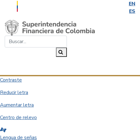
EN
ES
Saltar al contenido principal
Buscar...
Buscar
Desplegar navegación
Contraste
Reducir letra
Aumentar letra
Centro de relevo
Lengua de señas