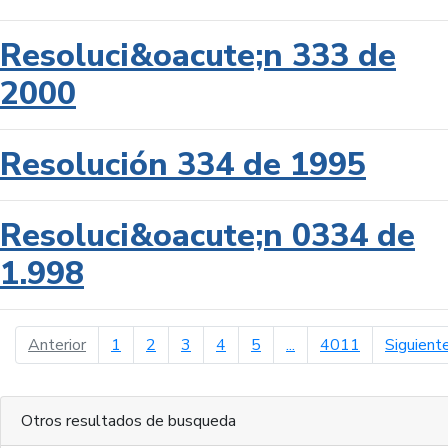
Resoluci&oacute;n 333 de
2000
Resolución 334 de 1995
Resoluci&oacute;n 0334 de
1.998
página anterior
Anterior
1
2
3
4
5
...
4011
Siguient
Otros resultados de busqueda