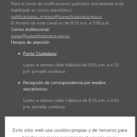
Para el envío de notificaciones judiciales únicamente está
habilitado el correo electrónico
notificaciones_ingreso@superfinanciera.gov.co
El horario de este canal es de 8:15 a.m. a 5:00 p.m.
Correo institucional:
super@superfinanciera.gov.co
Horario de atención
Punto Ciudadano
:
Lunes a viernes (días hábiles) de 8:15 a.m. a 4:15
p.m. jornada continua
Recepción de correspondencia por medios
electrónicos:
Lunes a viernes (días hábiles) de 8:15 a.m. a 4:45
p.m. jornada continua
Políticas
Mapa del sitio
Este sitio web usa
cookies
propias y de terceros para