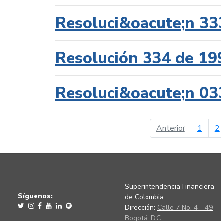
Resoluci&oacute;n 33
Resolución 334 de 19
Resoluci&oacute;n 03
página ant
Anterior
1
2
Superintendencia Financiera
Síguenos:
de Colombia
Dirección:
Calle 7 No. 4 - 49
Bogotá, D.C.