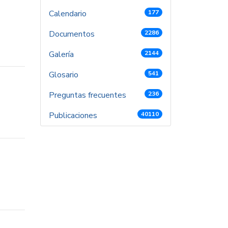
Calendario
177
Documentos
2286
Galería
2144
Glosario
541
Preguntas frecuentes
236
Publicaciones
40110