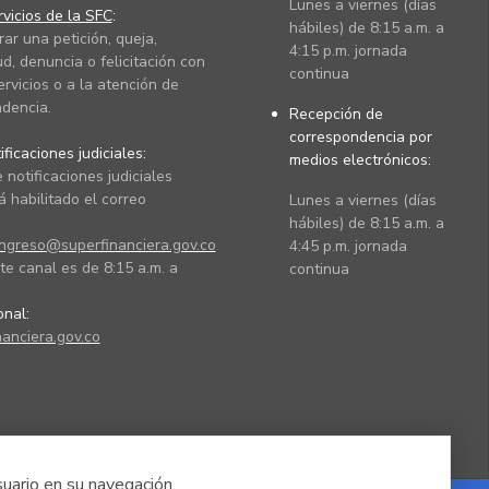
Lunes a viernes (días
vicios de la SFC
:
hábiles) de 8:15 a.m. a
rar una petición, queja,
4:15 p.m. jornada
ud, denuncia o felicitación con
continua
ervicios o a la atención de
dencia.
Recepción de
correspondencia por
ficaciones judiciales:
medios electrónicos:
 notificaciones judiciales
 habilitado el correo
Lunes a viernes (días
hábiles) de 8:15 a.m. a
ingreso@superfinanciera.gov.co
4:45 p.m. jornada
te canal es de 8:15 a.m. a
continua
ional:
anciera.gov.co
suario en su navegación.