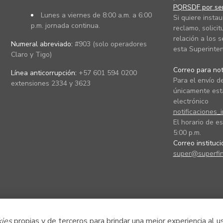
PQRSDF por ser
Lunes a viernes de 8:00 a.m. a 6:00
Si quiere instau
p.m. jornada continua.
reclamo, solicit
relación a los s
Numeral abreviado:
#903 (solo operadores
esta Superinten
Claro y Tigo)
Correo para noti
Línea anticorrupción:
+57 601 594 0200
Para el envío de
extensiones 2334 y 3623
únicamente está
electrónico
notificaciones_
El horario de es
5:00 p.m.
Correo instituc
super@superfin
kies
propias y de terceros para brindar una mejor experiencia al u