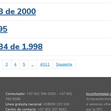
3 de 2000
95
34 de 1.998
erior
página siguiente
3
4
5
...
4011
Siguiente
Conmutador:
+57 601 594 0200 - +57 601
Inconformidad c
350 8166
Si necesita ins
Línea gratuita nacional:
018000 120 100
o servicios ofre
Centro de contacto:
+57 601 307 8042
por la SFC.