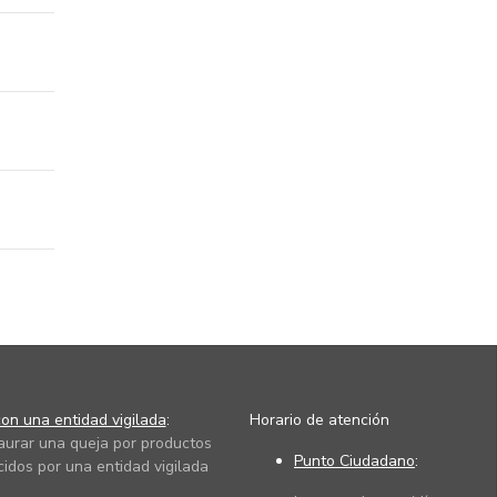
on una entidad vigilada
:
Horario de atención
taurar una queja por productos
Punto Ciudadano
:
cidos por una entidad vigilada