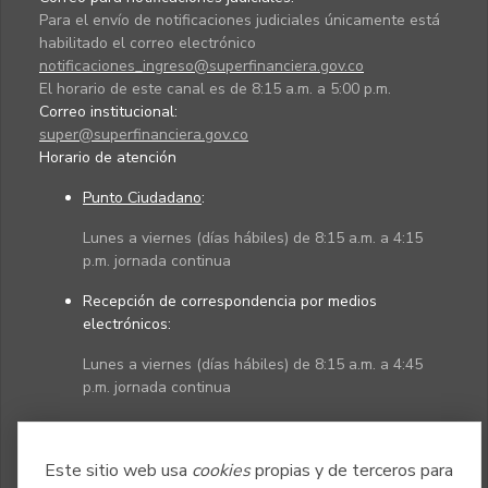
Para el envío de notificaciones judiciales únicamente está
habilitado el correo electrónico
notificaciones_ingreso@superfinanciera.gov.co
El horario de este canal es de 8:15 a.m. a 5:00 p.m.
Correo institucional:
super@superfinanciera.gov.co
Horario de atención
Punto Ciudadano
:
Lunes a viernes (días hábiles) de 8:15 a.m. a 4:15
p.m. jornada continua
Recepción de correspondencia por medios
electrónicos:
Lunes a viernes (días hábiles) de 8:15 a.m. a 4:45
p.m. jornada continua
Políticas
Mapa del sitio
Este sitio web usa
cookies
propias y de terceros para