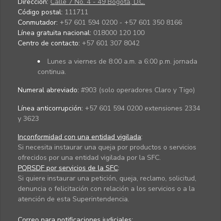
Dirección:
Calle 7 No. 4 - 49 Bogotá, D.C.
Código postal:
111711
Conmutador:
+57 601 594 0200 - +57 601 350 8166
Línea gratuita nacional:
018000 120 100
Centro de contacto:
+57 601 307 8042
Lunes a viernes de 8:00 a.m. a 6:00 p.m. jornada
continua.
Numeral abreviado:
#903 (solo operadores Claro y Tigo)
Línea anticorrupción:
+57 601 594 0200 extensiones 2334
y 3623
Inconformidad con una entidad vigilada
:
Si necesita instaurar una queja por productos o servicios
ofrecidos por una entidad vigilada por la SFC.
PQRSDF por servicios de la SFC
:
Si quiere instaurar una petición, queja, reclamo, solicitud,
denuncia o felicitación con relación a los servicios o a la
atención de esta Superintendencia.
Correo para notificaciones judiciales: