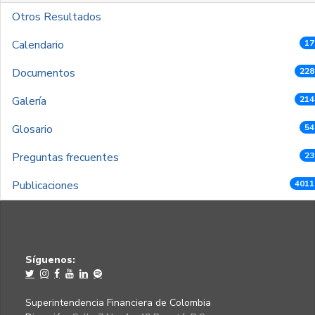
Otros Resultados
Calendario
17
Documentos
228
Galería
214
Glosario
54
Preguntas frecuentes
23
Publicaciones
4011
Síguenos:
Superintendencia Financiera de Colombia