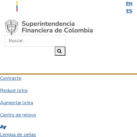
EN
ES
Saltar al contenido principal
Buscar...
Buscar
Desplegar navegación
Contraste
Reducir letra
Aumentar letra
Centro de relevo
Lengua de señas