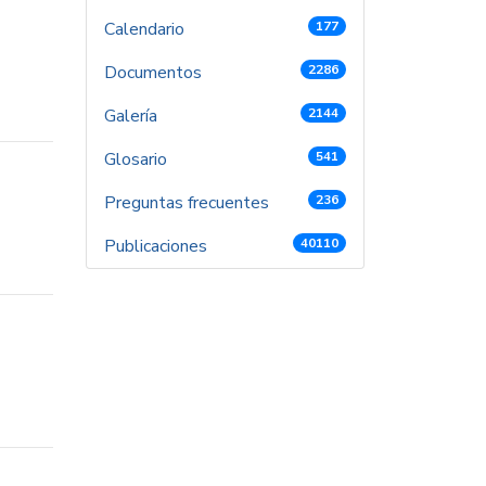
Calendario
177
Documentos
2286
Galería
2144
Glosario
541
Preguntas frecuentes
236
Publicaciones
40110