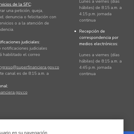
Lunes a viernes (días
vicios de la SFC
:
hábiles) de 8:15 a.m. a
rar una petición, queja,
4:15 p.m. jornada
ud, denuncia o felicitación con
continua
ervicios o a la atención de
dencia.
Recepción de
correspondencia por
ficaciones judiciales:
medios electrónicos:
 notificaciones judiciales
 habilitado el correo
Lunes a viernes (días
hábiles) de 8:15 a.m. a
ingreso@superfinanciera.gov.co
4:45 p.m. jornada
te canal es de 8:15 a.m. a
continua
ional:
anciera.gov.co
suario en su navegación.