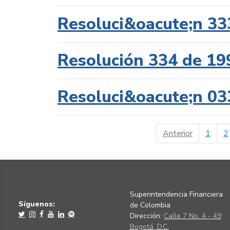
Resoluci&oacute;n 33
Resolución 334 de 19
Resoluci&oacute;n 03
página ant
Anterior
1
2
Superintendencia Financiera
Síguenos:
de Colombia
Dirección:
Calle 7 No. 4 - 49
Bogotá, D.C.