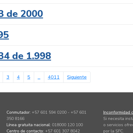
3 de 2000
95
34 de 1.998
erior
página siguiente
3
4
5
...
4011
Siguiente
Conmutador:
+57 601 594 0200 - +57 601
Inconformidad c
350 8166
Si necesita ins
Línea gratuita nacional:
018000 120 100
o servicios ofre
Centro de contacto:
+57 601 307 8042
por la SFC.