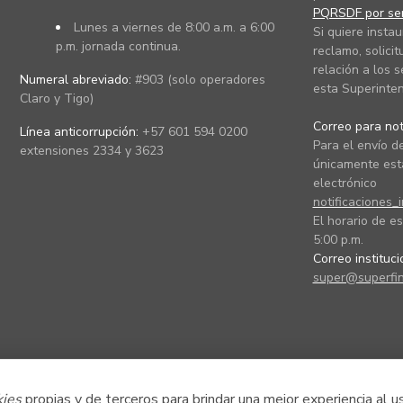
PQRSDF por ser
Lunes a viernes de 8:00 a.m. a 6:00
Si quiere instau
p.m. jornada continua.
reclamo, solicit
relación a los s
Numeral abreviado:
#903 (solo operadores
esta Superinten
Claro y Tigo)
Correo para noti
Línea anticorrupción:
+57 601 594 0200
Para el envío de
extensiones 2334 y 3623
únicamente está
electrónico
notificaciones_
El horario de es
5:00 p.m.
Correo instituc
super@superfin
kies
propias y de terceros para brindar una mejor experiencia al u