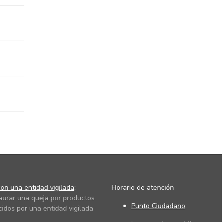
on una entidad vigilada
:
Horario de atención
taurar una queja por productos
Punto Ciudadano
:
cidos por una entidad vigilada