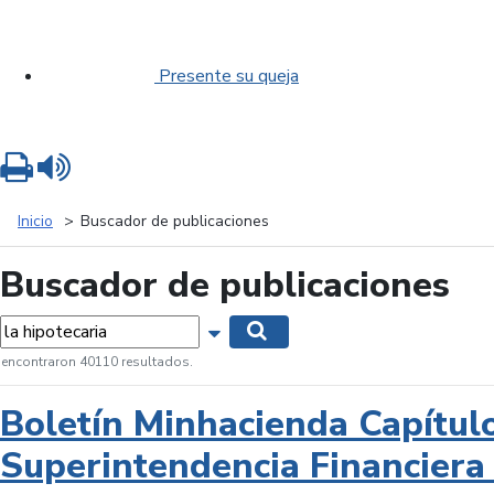
Presente su queja
Imprimir
Leer contenido
Inicio
Buscador de publicaciones
Buscador de publicaciones
labras...
Mostrar opciones de búsqueda
Buscar
 encontraron 40110 resultados.
Boletín Minhacienda Capítul
Superintendencia Financiera 