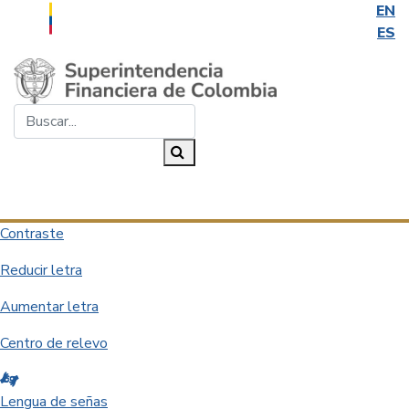
EN
ES
Saltar al contenido principal
Buscar...
Buscar
Desplegar navegación
Contraste
Reducir letra
Aumentar letra
Centro de relevo
Lengua de señas