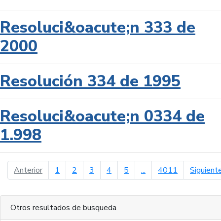
Resoluci&oacute;n 333 de
2000
Resolución 334 de 1995
Resoluci&oacute;n 0334 de
1.998
página anterior
Anterior
1
2
3
4
5
...
4011
Siguient
Otros resultados de busqueda