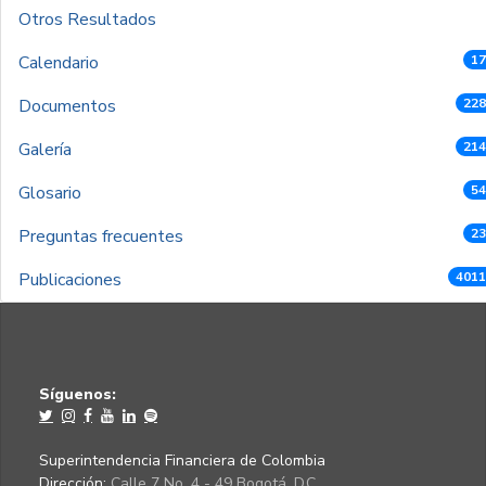
Otros Resultados
Calendario
17
Documentos
228
Galería
214
Glosario
54
Preguntas frecuentes
23
Publicaciones
4011
Síguenos:
Superintendencia Financiera de Colombia
Dirección:
Calle 7 No. 4 - 49 Bogotá, D.C.