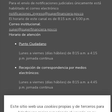
Para el envío de notificaciones judiciales únicamente está
habilitado el correo electrónico
notificaciones_ingreso@superfinanciera.gov.co
El horario de este canal es de 8:15 a.m. a 5:00 p.m.
Correo institucional:
super@superfinanciera.gov.co
Horario de atención
Punto Ciudadano
:
Lunes a viernes (días hábiles) de 8:15 a.m. a 4:15
p.m. jornada continua
Recepción de correspondencia por medios
electrónicos:
Lunes a viernes (días hábiles) de 8:15 a.m. a 4:45
p.m. jornada continua
Políticas
Mapa del sitio
Este sitio web usa
cookies
propias y de terceros para