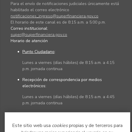
Para el envío de notificaciones judiciales únicamente está
habilitado el correo electrónico
notificaciones_ingreso@superfinanciera.gov.co
El horario de este canal es de 8:15 a.m. a 5:00 p.m.
Correo institucional:
super@superfinanciera.gov.co
Horario de atención
Punto Ciudadano
:
Lunes a viernes (días hábiles) de 8:15 a.m. a 4:15
p.m. jornada continua
Recepción de correspondencia por medios
electrónicos:
Lunes a viernes (días hábiles) de 8:15 a.m. a 4:45
p.m. jornada continua
Políticas
Mapa del sitio
Este sitio web usa
cookies
propias y de terceros para