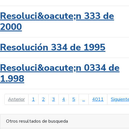
Resoluci&oacute;n 333 de
2000
Resolución 334 de 1995
Resoluci&oacute;n 0334 de
1.998
página anterior
Anterior
1
2
3
4
5
...
4011
Siguient
Otros resultados de busqueda