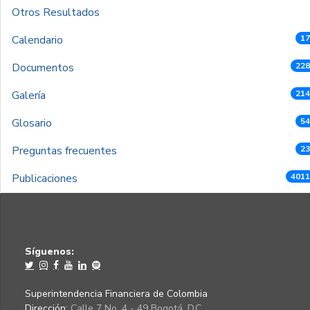
Otros Resultados
Calendario
17
Documentos
228
Galería
214
Glosario
54
Preguntas frecuentes
23
Publicaciones
4011
Síguenos:
Superintendencia Financiera de Colombia
Dirección:
Calle 7 No. 4 - 49 Bogotá, D.C.