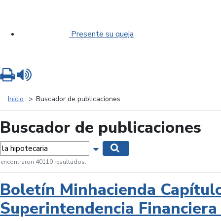
Presente su queja
Imprimir
Leer contenido
Inicio
Buscador de publicaciones
Buscador de publicaciones
labras...
Mostrar opciones de búsqueda
Buscar
 encontraron 40110 resultados.
Boletín Minhacienda Capítul
Superintendencia Financiera 