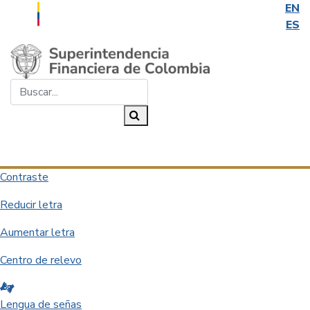
EN
ES
Saltar al contenido principal
Buscar...
Buscar
Desplegar navegación
Contraste
Reducir letra
Aumentar letra
Centro de relevo
Lengua de señas