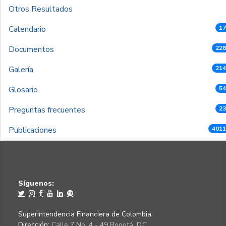
Otros Resultados
Calendario
17
Documentos
228
Galería
214
Glosario
54
Preguntas frecuentes
23
Publicaciones
4011
Síguenos:
Superintendencia Financiera de Colombia
Dirección:
Calle 7 No. 4 - 49 Bogotá, D.C.