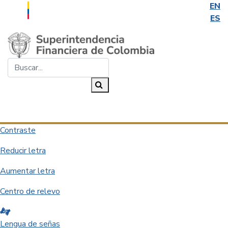
EN
ES
Saltar al contenido principal
Buscar...
Buscar
Desplegar navegación
Contraste
Reducir letra
Aumentar letra
Centro de relevo
Lengua de señas