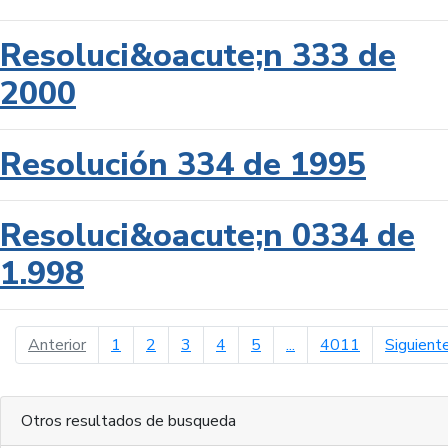
Resoluci&oacute;n 333 de
2000
Resolución 334 de 1995
Resoluci&oacute;n 0334 de
1.998
página anterior
Anterior
1
2
3
4
5
...
4011
Siguient
Otros resultados de busqueda