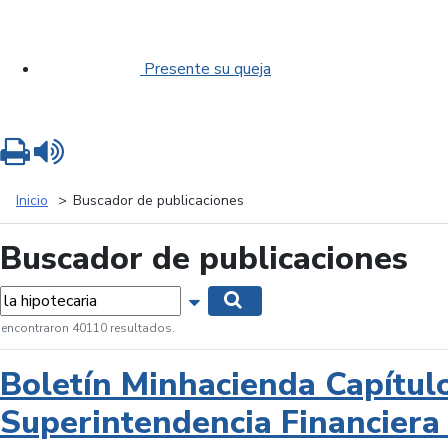
Presente su queja
Imprimir
Leer contenido
Inicio
Buscador de publicaciones
Buscador de publicaciones
labras...
Mostrar opciones de búsqueda
Buscar
 encontraron 40110 resultados.
Boletín Minhacienda Capítul
Superintendencia Financiera 