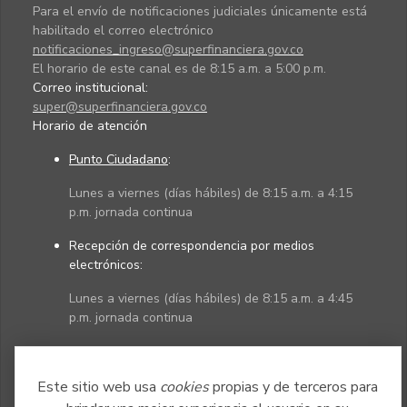
Para el envío de notificaciones judiciales únicamente está
habilitado el correo electrónico
notificaciones_ingreso@superfinanciera.gov.co
El horario de este canal es de 8:15 a.m. a 5:00 p.m.
Correo institucional:
super@superfinanciera.gov.co
Horario de atención
Punto Ciudadano
:
Lunes a viernes (días hábiles) de 8:15 a.m. a 4:15
p.m. jornada continua
Recepción de correspondencia por medios
electrónicos:
Lunes a viernes (días hábiles) de 8:15 a.m. a 4:45
p.m. jornada continua
Políticas
Mapa del sitio
Este sitio web usa
cookies
propias y de terceros para