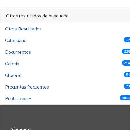
Otros resultados de busqueda
Otros Resultados
Calendario
17
Documentos
228
Galería
214
Glosario
54
Preguntas frecuentes
23
Publicaciones
4011
Síguenos: