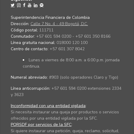
Superintendencia Financiera de Colombia
Dirección:
Calle 7 No. 4 - 49 Bogotá, D.C.
Código postal:
111711
Conmutador:
+57 601 594 0200 - +57 601 350 8166
Línea gratuita nacional:
018000 120 100
Centro de contacto:
+57 601 307 8042
Lunes a viernes de 8:00 a.m. a 6:00 p.m. jornada
continua.
Numeral abreviado:
#903 (solo operadores Claro y Tigo)
Línea anticorrupción:
+57 601 594 0200 extensiones 2334
y 3623
Inconformidad con una entidad vigilada
:
Si necesita instaurar una queja por productos o servicios
ofrecidos por una entidad vigilada por la SFC.
PQRSDF por servicios de la SFC
:
Si quiere instaurar una petición, queja, reclamo, solicitud,