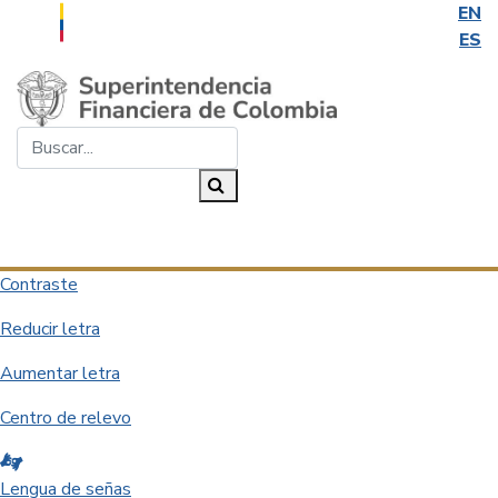
EN
ES
Saltar al contenido principal
Buscar...
Buscar
Desplegar navegación
Contraste
Reducir letra
Aumentar letra
Centro de relevo
Lengua de señas