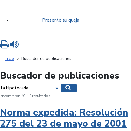
Presente su queja
Imprimir
Leer contenido
Inicio
Buscador de publicaciones
Buscador de publicaciones
labras...
Mostrar opciones de búsqueda
Buscar
 encontraron 40110 resultados.
Norma expedida: Resolución
275 del 23 de mayo de 2001