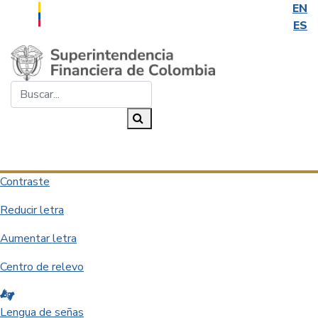
EN
ES
Saltar al contenido principal
Buscar...
Buscar
Desplegar navegación
Contraste
Reducir letra
Aumentar letra
Centro de relevo
Lengua de señas