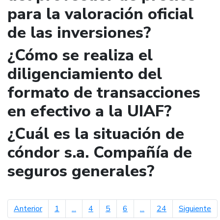
para la valoración oficial
de las inversiones?
¿Cómo se realiza el
diligenciamiento del
formato de transacciones
en efectivo a la UIAF?
¿Cuál es la situación de
cóndor s.a. Compañía de
seguros generales?
página anterior
pá
Anterior
1
...
4
5
6
...
24
Siguiente