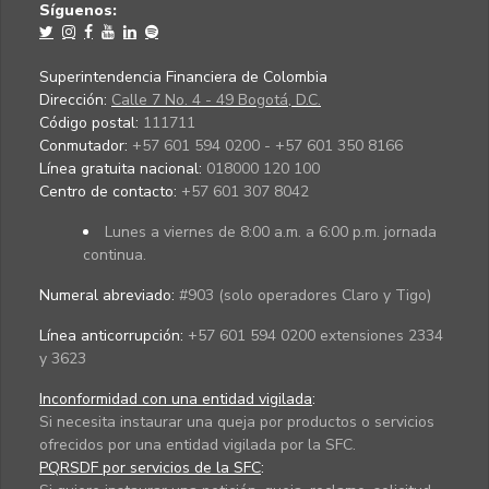
Síguenos:
Superintendencia Financiera de Colombia
Dirección:
Calle 7 No. 4 - 49 Bogotá, D.C.
Código postal:
111711
Conmutador:
+57 601 594 0200 - +57 601 350 8166
Línea gratuita nacional:
018000 120 100
Centro de contacto:
+57 601 307 8042
Lunes a viernes de 8:00 a.m. a 6:00 p.m. jornada
continua.
Numeral abreviado:
#903 (solo operadores Claro y Tigo)
Línea anticorrupción:
+57 601 594 0200 extensiones 2334
y 3623
Inconformidad con una entidad vigilada
:
Si necesita instaurar una queja por productos o servicios
ofrecidos por una entidad vigilada por la SFC.
PQRSDF por servicios de la SFC
: