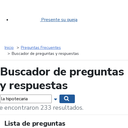
Presente su queja
Inicio
Preguntas Frecuentes
Buscador de preguntas y respuestas
Buscador de preguntas
y respuestas
labras...
Mostrar opciones de búsqueda
Buscar
e encontraron 233 resultados.
Lista de preguntas