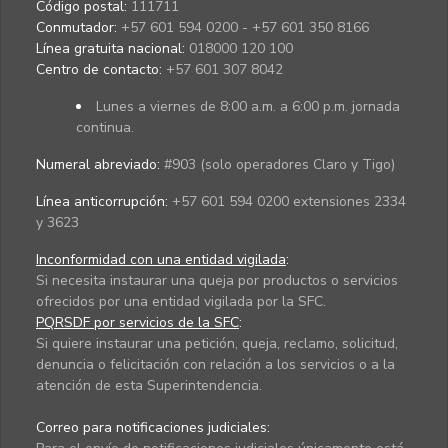
Código postal:
111711
Conmutador:
+57 601 594 0200 - +57 601 350 8166
Línea gratuita nacional:
018000 120 100
Centro de contacto:
+57 601 307 8042
Lunes a viernes de 8:00 a.m. a 6:00 p.m. jornada
continua.
Numeral abreviado:
#903 (solo operadores Claro y Tigo)
Línea anticorrupción:
+57 601 594 0200 extensiones 2334
y 3623
Inconformidad con una entidad vigilada
:
Si necesita instaurar una queja por productos o servicios
ofrecidos por una entidad vigilada por la SFC.
PQRSDF por servicios de la SFC
:
Si quiere instaurar una petición, queja, reclamo, solicitud,
denuncia o felicitación con relación a los servicios o a la
atención de esta Superintendencia.
Correo para notificaciones judiciales: