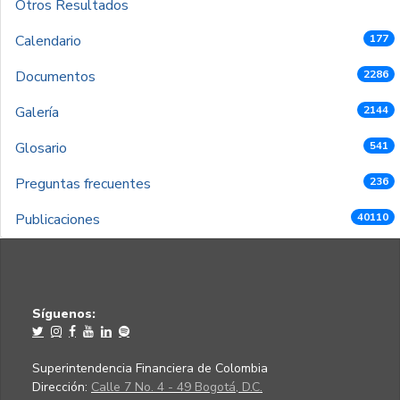
Otros Resultados
Calendario
177
Documentos
2286
Galería
2144
Glosario
541
Preguntas frecuentes
236
Publicaciones
40110
Síguenos:
Superintendencia Financiera de Colombia
Dirección:
Calle 7 No. 4 - 49 Bogotá, D.C.