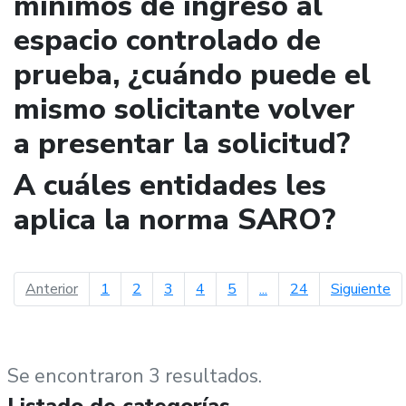
mínimos de ingreso al
espacio controlado de
prueba, ¿cuándo puede el
mismo solicitante volver
a presentar la solicitud?
A cuáles entidades les
aplica la norma SARO?
página anterior
pá
Anterior
1
2
3
4
5
...
24
Siguiente
Se encontraron 3 resultados.