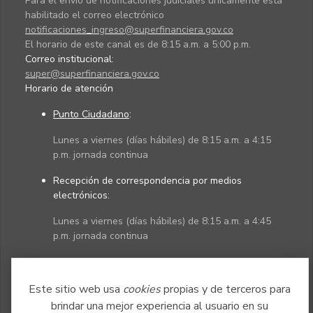
Para el envío de notificaciones judiciales únicamente está
habilitado el correo electrónico
notificaciones_ingreso@superfinanciera.gov.co
El horario de este canal es de 8:15 a.m. a 5:00 p.m.
Correo institucional:
super@superfinanciera.gov.co
Horario de atención
Punto Ciudadano
:
Lunes a viernes (días hábiles) de 8:15 a.m. a 4:15
p.m. jornada continua
Recepción de correspondencia por medios
electrónicos:
Lunes a viernes (días hábiles) de 8:15 a.m. a 4:45
p.m. jornada continua
Políticas
Mapa del sitio
Este sitio web usa
cookies
propias y de terceros para
brindar una mejor experiencia al usuario en su