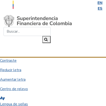
EN
ES
Saltar al contenido principal
Buscar...
Buscar
Desplegar navegación
Contraste
Reducir letra
Aumentar letra
Centro de relevo
Lengua de señas