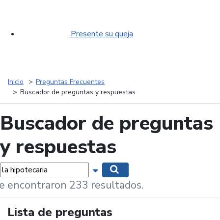
Presente su queja
Inicio
Preguntas Frecuentes
Buscador de preguntas y respuestas
Buscador de preguntas
y respuestas
labras...
Mostrar opciones de búsqueda
Buscar
e encontraron 233 resultados.
Lista de preguntas