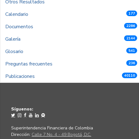
Otros Resultados
Calendario
177
Documentos
2286
Galería
2144
Glosario
541
Preguntas frecuentes
236
Publicaciones
40110
Síguenos:
Superintendencia Financiera de Colombia
Dirección:
Calle 7 No. 4 - 49 Bogotá, D.C.