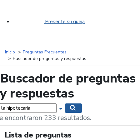
Presente su queja
Inicio
Preguntas Frecuentes
Buscador de preguntas y respuestas
Buscador de preguntas
y respuestas
labras...
Mostrar opciones de búsqueda
Buscar
e encontraron 233 resultados.
Lista de preguntas