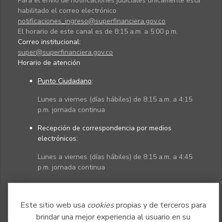
Para el envío de notificaciones judiciales únicamente está
habilitado el correo electrónico
notificaciones_ingreso@superfinanciera.gov.co
El horario de este canal es de 8:15 a.m. a 5:00 p.m.
Correo institucional:
super@superfinanciera.gov.co
Horario de atención
Punto Ciudadano
:
Lunes a viernes (días hábiles) de 8:15 a.m. a 4:15
p.m. jornada continua
Recepción de correspondencia por medios
electrónicos:
Lunes a viernes (días hábiles) de 8:15 a.m. a 4:45
p.m. jornada continua
Políticas
Mapa del sitio
Este sitio web usa
cookies
propias y de terceros para
brindar una mejor experiencia al usuario en su