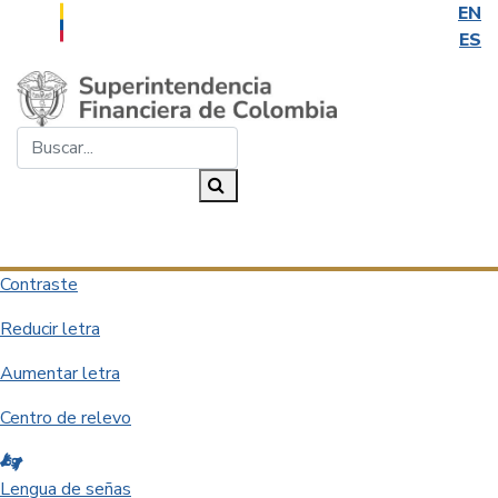
EN
ES
Saltar al contenido principal
Buscar...
Buscar
Desplegar navegación
Contraste
Reducir letra
Aumentar letra
Centro de relevo
Lengua de señas