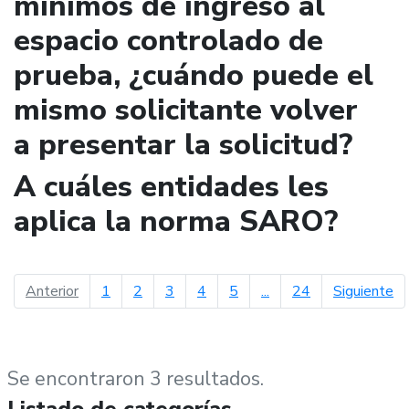
mínimos de ingreso al
espacio controlado de
prueba, ¿cuándo puede el
mismo solicitante volver
a presentar la solicitud?
A cuáles entidades les
aplica la norma SARO?
página anterior
pá
Anterior
1
2
3
4
5
...
24
Siguiente
Se encontraron 3 resultados.