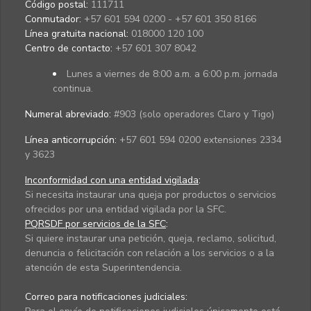
Código postal:
111711
Conmutador:
+57 601 594 0200 - +57 601 350 8166
Línea gratuita nacional:
018000 120 100
Centro de contacto:
+57 601 307 8042
Lunes a viernes de 8:00 a.m. a 6:00 p.m. jornada
continua.
Numeral abreviado:
#903 (solo operadores Claro y Tigo)
Línea anticorrupción:
+57 601 594 0200 extensiones 2334
y 3623
Inconformidad con una entidad vigilada
:
Si necesita instaurar una queja por productos o servicios
ofrecidos por una entidad vigilada por la SFC.
PQRSDF por servicios de la SFC
:
Si quiere instaurar una petición, queja, reclamo, solicitud,
denuncia o felicitación con relación a los servicios o a la
atención de esta Superintendencia.
Correo para notificaciones judiciales: