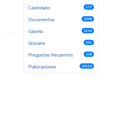
Calendario
177
Documentos
2286
Galería
2144
Glosario
541
Preguntas frecuentes
236
Publicaciones
40110