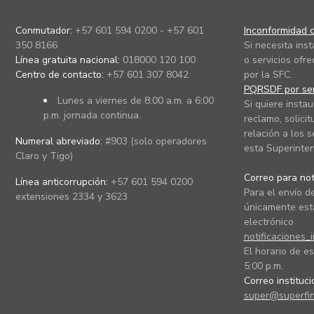
Conmutador:
+57 601 594 0200 - +57 601
Inconformidad c
350 8166
Si necesita ins
Línea gratuita nacional:
018000 120 100
o servicios ofre
Centro de contacto:
+57 601 307 8042
por la SFC.
PQRSDF por ser
Lunes a viernes de 8:00 a.m. a 6:00
Si quiere instau
p.m. jornada continua.
reclamo, solicit
relación a los s
Numeral abreviado:
#903 (solo operadores
esta Superinten
Claro y Tigo)
Correo para noti
Línea anticorrupción:
+57 601 594 0200
Para el envío de
extensiones 2334 y 3623
únicamente está
electrónico
notificaciones_
El horario de es
5:00 p.m.
Correo instituc
super@superfin