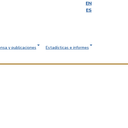
EN
ES
ensa y publicaciones
Estadísticas e informes