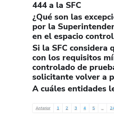
444 a la SFC
¿Qué son las excepc
por la Superintende
en el espacio contro
Si la SFC considera 
con los requisitos m
controlado de prueb
solicitante volver a 
A cuáles entidades 
página anterior
Anterior
1
2
3
4
5
...
2