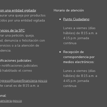
on una entidad vigilada
:
Horario de atención
taurar una queja por productos
Punto Ciudadano
:
cidos por una entidad vigilada
Lunes a viernes (días
vicios de la SFC
:
hábiles) de 8:15 a.m. a
rar una petición, queja,
4:15 p.m. jornada
ud, denuncia o felicitación con
continua
ervicios o a la atención de
dencia.
Recepción de
correspondencia por
ficaciones judiciales:
medios electrónicos:
 notificaciones judiciales
 habilitado el correo
Lunes a viernes (días
hábiles) de 8:15 a.m. a
ingreso@superfinanciera.gov.co
4:45 p.m. jornada
te canal es de 8:15 a.m. a
continua
ional:
anciera.gov.co