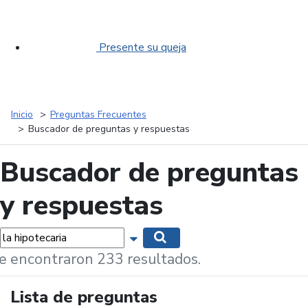
Presente su queja
Inicio
Preguntas Frecuentes
Buscador de preguntas y respuestas
Buscador de preguntas
y respuestas
labras...
Mostrar opciones de búsqueda
Buscar
e encontraron 233 resultados.
Lista de preguntas