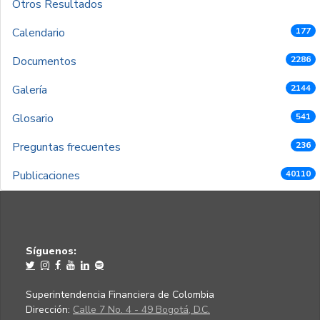
Otros Resultados
Calendario
177
Documentos
2286
Galería
2144
Glosario
541
Preguntas frecuentes
236
Publicaciones
40110
Síguenos:
Superintendencia Financiera de Colombia
Dirección:
Calle 7 No. 4 - 49 Bogotá, D.C.