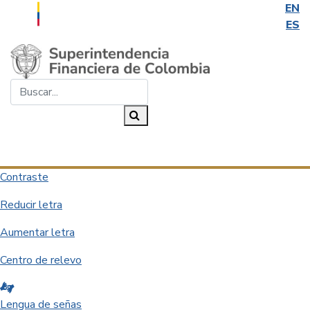
EN
ES
Saltar al contenido principal
Buscar...
Buscar
Desplegar navegación
Contraste
Reducir letra
Aumentar letra
Centro de relevo
Lengua de señas