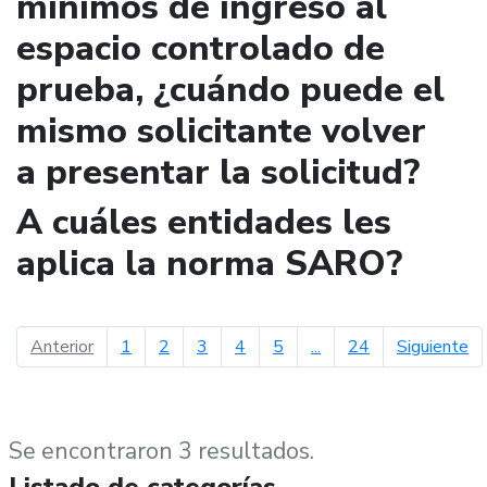
mínimos de ingreso al
espacio controlado de
prueba, ¿cuándo puede el
mismo solicitante volver
a presentar la solicitud?
A cuáles entidades les
aplica la norma SARO?
página anterior
pá
Anterior
1
2
3
4
5
...
24
Siguiente
Se encontraron 3 resultados.