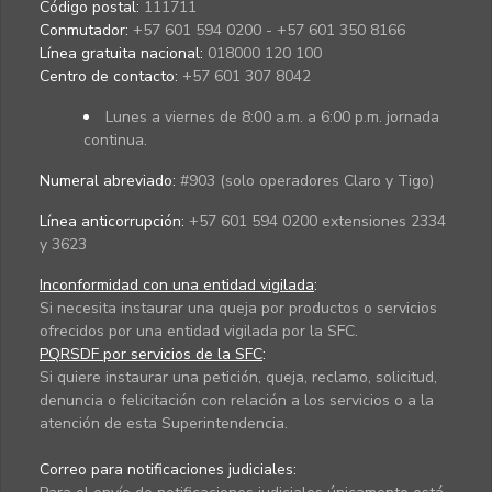
Código postal:
111711
Conmutador:
+57 601 594 0200 - +57 601 350 8166
Línea gratuita nacional:
018000 120 100
Centro de contacto:
+57 601 307 8042
Lunes a viernes de 8:00 a.m. a 6:00 p.m. jornada
continua.
Numeral abreviado:
#903 (solo operadores Claro y Tigo)
Línea anticorrupción:
+57 601 594 0200 extensiones 2334
y 3623
Inconformidad con una entidad vigilada
:
Si necesita instaurar una queja por productos o servicios
ofrecidos por una entidad vigilada por la SFC.
PQRSDF por servicios de la SFC
:
Si quiere instaurar una petición, queja, reclamo, solicitud,
denuncia o felicitación con relación a los servicios o a la
atención de esta Superintendencia.
Correo para notificaciones judiciales: