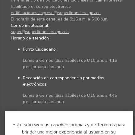
Para el envío de notificaciones judiciales únicamente está
habilitado el correo electrónico
notificaciones_ingreso@superfinanciera.gov.co
El horario de este canal es de 8:15 a.m. a 5:00 p.m.
Correo institucional:
super@superfinanciera.gov.co
Horario de atención
Punto Ciudadano
:
Lunes a viernes (días hábiles) de 8:15 a.m. a 4:15
p.m. jornada continua
Recepción de correspondencia por medios
electrónicos:
Lunes a viernes (días hábiles) de 8:15 a.m. a 4:45
p.m. jornada continua
Políticas
Mapa del sitio
Este sitio web usa
cookies
propias y de terceros para
brindar una mejor experiencia al usuario en su