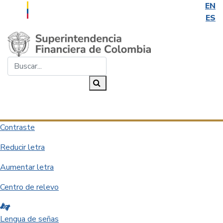
EN
ES
Saltar al contenido principal
Buscar...
Buscar
Desplegar navegación
Contraste
Reducir letra
Aumentar letra
Centro de relevo
Lengua de señas