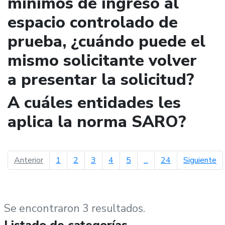
mínimos de ingreso al
espacio controlado de
prueba, ¿cuándo puede el
mismo solicitante volver
a presentar la solicitud?
A cuáles entidades les
aplica la norma SARO?
página anterior
pá
Anterior
1
2
3
4
5
...
24
Siguiente
Se encontraron 3 resultados.