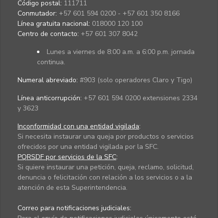
Código postal:
111711
Conmutador:
+57 601 594 0200 - +57 601 350 8166
Línea gratuita nacional:
018000 120 100
Centro de contacto:
+57 601 307 8042
Lunes a viernes de 8:00 a.m. a 6:00 p.m. jornada
continua.
Numeral abreviado:
#903 (solo operadores Claro y Tigo)
Línea anticorrupción:
+57 601 594 0200 extensiones 2334
y 3623
Inconformidad con una entidad vigilada
:
Si necesita instaurar una queja por productos o servicios
ofrecidos por una entidad vigilada por la SFC.
PQRSDF por servicios de la SFC
:
Si quiere instaurar una petición, queja, reclamo, solicitud,
denuncia o felicitación con relación a los servicios o a la
atención de esta Superintendencia.
Correo para notificaciones judiciales: