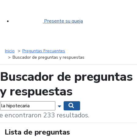
Presente su queja
Inicio
Preguntas Frecuentes
Buscador de preguntas y respuestas
Buscador de preguntas
y respuestas
labras...
Mostrar opciones de búsqueda
Buscar
e encontraron 233 resultados.
Lista de preguntas