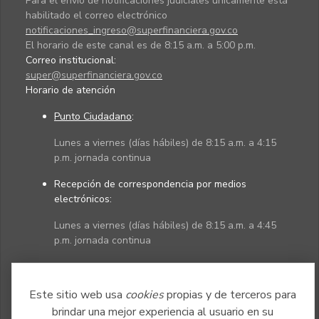
Para el envío de notificaciones judiciales únicamente está
habilitado el correo electrónico
notificaciones_ingreso@superfinanciera.gov.co
El horario de este canal es de 8:15 a.m. a 5:00 p.m.
Correo institucional:
super@superfinanciera.gov.co
Horario de atención
Punto Ciudadano
:
Lunes a viernes (días hábiles) de 8:15 a.m. a 4:15
p.m. jornada continua
Recepción de correspondencia por medios
electrónicos:
Lunes a viernes (días hábiles) de 8:15 a.m. a 4:45
p.m. jornada continua
Políticas
Mapa del sitio
Este sitio web usa
cookies
propias y de terceros para
brindar una mejor experiencia al usuario en su