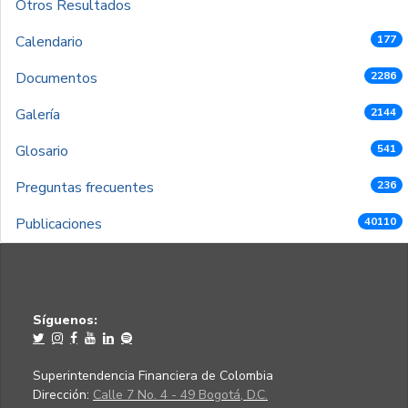
Otros Resultados
Calendario
177
Documentos
2286
Galería
2144
Glosario
541
Preguntas frecuentes
236
Publicaciones
40110
Síguenos:
Superintendencia Financiera de Colombia
Dirección:
Calle 7 No. 4 - 49 Bogotá, D.C.