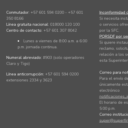
Conmutador:
+57 601 594 0200 - +57 601
Inconformidad c
350 8166
Si necesita ins
Línea gratuita nacional:
018000 120 100
o servicios ofre
Centro de contacto:
+57 601 307 8042
por la SFC.
PQRSDF por ser
Lunes a viernes de 8:00 a.m. a 6:00
Si quiere instau
p.m. jornada continua.
reclamo, solicit
relación a los s
Numeral abreviado:
#903 (solo operadores
esta Superinten
Claro y Tigo)
Correo para noti
Línea anticorrupción:
+57 601 594 0200
Para el envío de
extensiones 2334 y 3623
únicamente está
electrónico
notificaciones_
El horario de es
5:00 p.m.
Correo instituc
super@superfin