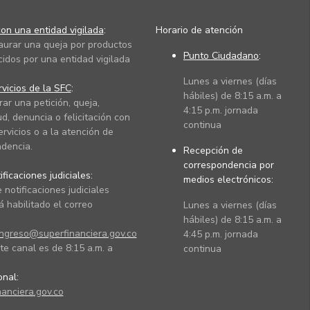
on una entidad vigilada
:
Horario de atención
taurar una queja por productos
Punto Ciudadano
:
cidos por una entidad vigilada
Lunes a viernes (días
vicios de la SFC
:
hábiles) de 8:15 a.m. a
rar una petición, queja,
4:15 p.m. jornada
ud, denuncia o felicitación con
continua
ervicios o a la atención de
dencia.
Recepción de
correspondencia por
ficaciones judiciales:
medios electrónicos:
 notificaciones judiciales
 habilitado el correo
Lunes a viernes (días
hábiles) de 8:15 a.m. a
ingreso@superfinanciera.gov.co
4:45 p.m. jornada
te canal es de 8:15 a.m. a
continua
ional:
anciera.gov.co