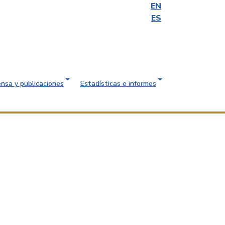
EN
ES
ensa y publicaciones
Estadísticas e informes