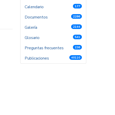
Calendario
177
Documentos
2286
Galería
2144
Glosario
541
Preguntas frecuentes
236
Publicaciones
40110