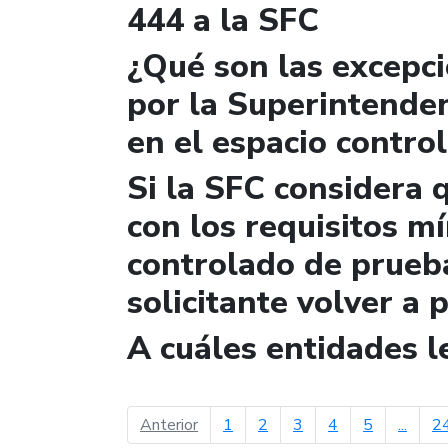
444 a la SFC
¿Qué son las excepc
por la Superintende
en el espacio contro
Si la SFC considera 
con los requisitos m
controlado de prueb
solicitante volver a 
A cuáles entidades 
página anterior
Anterior
1
2
3
4
5
...
2