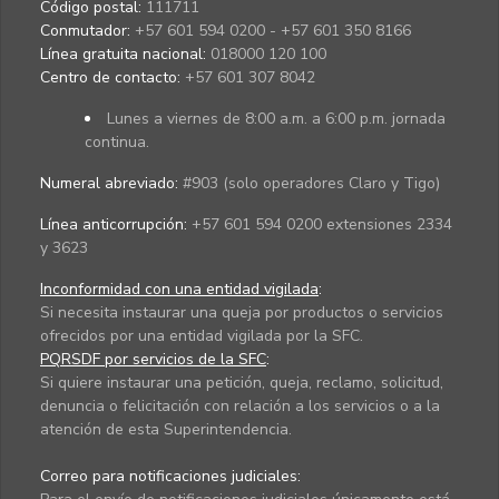
Código postal:
111711
Conmutador:
+57 601 594 0200 - +57 601 350 8166
Línea gratuita nacional:
018000 120 100
Centro de contacto:
+57 601 307 8042
Lunes a viernes de 8:00 a.m. a 6:00 p.m. jornada
continua.
Numeral abreviado:
#903 (solo operadores Claro y Tigo)
Línea anticorrupción:
+57 601 594 0200 extensiones 2334
y 3623
Inconformidad con una entidad vigilada
:
Si necesita instaurar una queja por productos o servicios
ofrecidos por una entidad vigilada por la SFC.
PQRSDF por servicios de la SFC
:
Si quiere instaurar una petición, queja, reclamo, solicitud,
denuncia o felicitación con relación a los servicios o a la
atención de esta Superintendencia.
Correo para notificaciones judiciales: