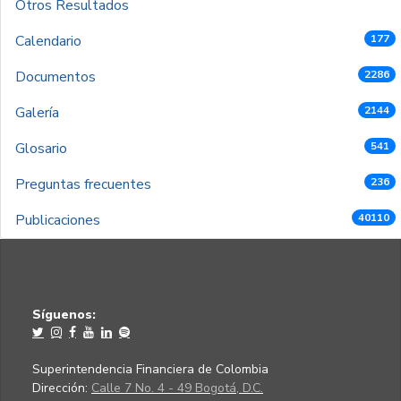
Otros Resultados
Calendario
177
Documentos
2286
Galería
2144
Glosario
541
Preguntas frecuentes
236
Publicaciones
40110
Síguenos:
Superintendencia Financiera de Colombia
Dirección:
Calle 7 No. 4 - 49 Bogotá, D.C.