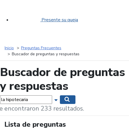
Presente su queja
Inicio
Preguntas Frecuentes
Buscador de preguntas y respuestas
Buscador de preguntas
y respuestas
labras...
Mostrar opciones de búsqueda
Buscar
e encontraron 233 resultados.
Lista de preguntas