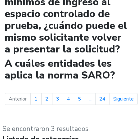
mínimos de ingreso al
espacio controlado de
prueba, ¿cuándo puede el
mismo solicitante volver
a presentar la solicitud?
A cuáles entidades les
aplica la norma SARO?
página anterior
pá
Anterior
1
2
3
4
5
...
24
Siguiente
Se encontraron 3 resultados.