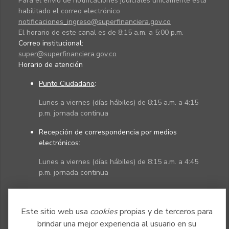
Para el envío de notificaciones judiciales únicamente está
habilitado el correo electrónico
notificaciones_ingreso@superfinanciera.gov.co
El horario de este canal es de 8:15 a.m. a 5:00 p.m.
Correo institucional:
super@superfinanciera.gov.co
Horario de atención
Punto Ciudadano
:
Lunes a viernes (días hábiles) de 8:15 a.m. a 4:15
p.m. jornada continua
Recepción de correspondencia por medios
electrónicos:
Lunes a viernes (días hábiles) de 8:15 a.m. a 4:45
p.m. jornada continua
Políticas
Mapa del sitio
Este sitio web usa
cookies
propias y de terceros para
brindar una mejor experiencia al usuario en su