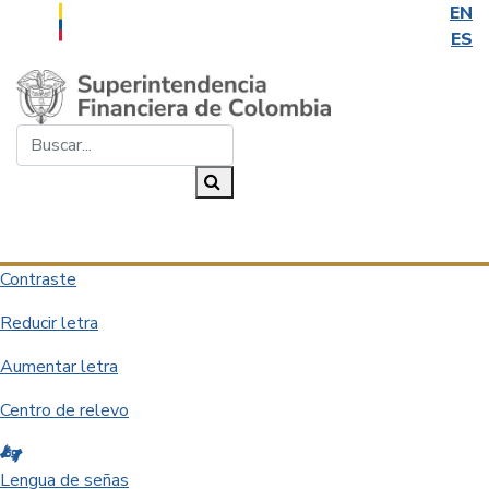
EN
ES
Saltar al contenido principal
Buscar...
Buscar
Desplegar navegación
Contraste
Reducir letra
Aumentar letra
Centro de relevo
Lengua de señas