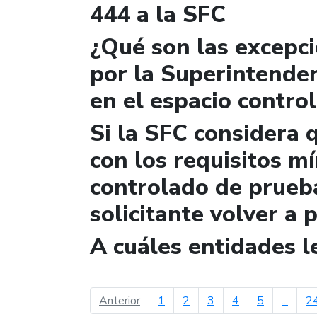
444 a la SFC
¿Qué son las excepc
por la Superintende
en el espacio contro
Si la SFC considera 
con los requisitos m
controlado de prueb
solicitante volver a 
A cuáles entidades 
página anterior
Anterior
1
2
3
4
5
...
2