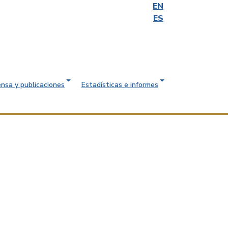
EN
ES
ensa y publicaciones
Estadísticas e informes