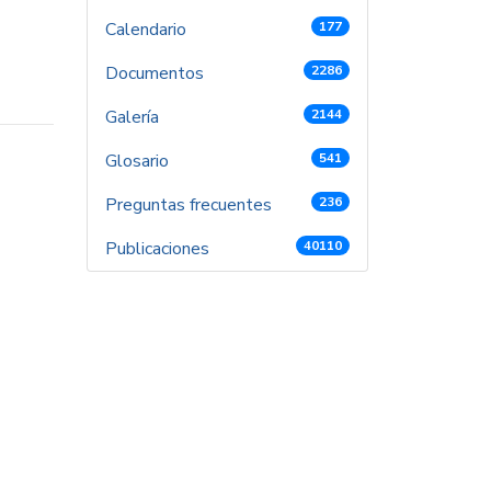
Calendario
177
Documentos
2286
Galería
2144
Glosario
541
Preguntas frecuentes
236
Publicaciones
40110