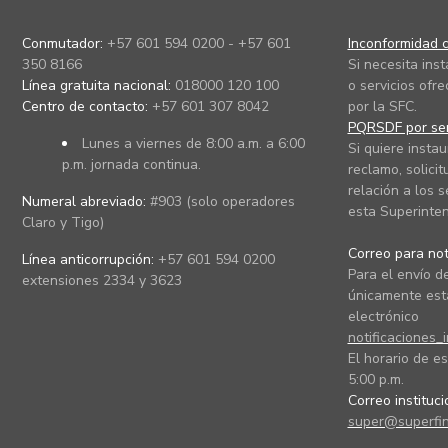
Conmutador:
+57 601 594 0200 - +57 601
Inconformidad c
350 8166
Si necesita ins
Línea gratuita nacional:
018000 120 100
o servicios ofre
Centro de contacto:
+57 601 307 8042
por la SFC.
PQRSDF por ser
Lunes a viernes de 8:00 a.m. a 6:00
Si quiere instau
p.m. jornada continua.
reclamo, solicit
relación a los s
Numeral abreviado:
#903 (solo operadores
esta Superinten
Claro y Tigo)
Correo para noti
Línea anticorrupción:
+57 601 594 0200
Para el envío de
extensiones 2334 y 3623
únicamente está
electrónico
notificaciones_
El horario de es
5:00 p.m.
Correo instituc
super@superfin