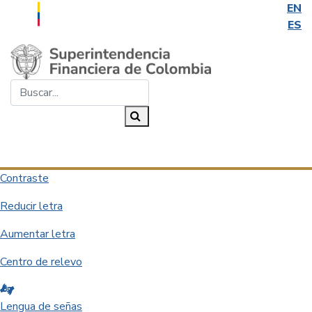
EN
ES
Saltar al contenido principal
Buscar...
Buscar
Desplegar navegación
Contraste
Reducir letra
Aumentar letra
Centro de relevo
Lengua de señas