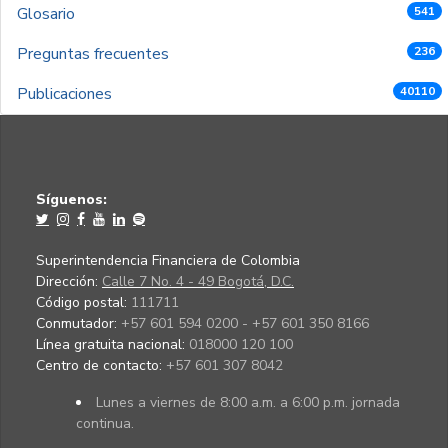
Glosario
541
Preguntas frecuentes
236
Publicaciones
40110
Síguenos:
Superintendencia Financiera de Colombia
Dirección:
Calle 7 No. 4 - 49 Bogotá, D.C.
Código postal:
111711
Conmutador:
+57 601 594 0200 - +57 601 350 8166
Línea gratuita nacional:
018000 120 100
Centro de contacto:
+57 601 307 8042
Lunes a viernes de 8:00 a.m. a 6:00 p.m. jornada
continua.