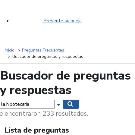
Presente su queja
Inicio
Preguntas Frecuentes
Buscador de preguntas y respuestas
Buscador de preguntas
y respuestas
labras...
Mostrar opciones de búsqueda
Buscar
e encontraron 233 resultados.
Lista de preguntas