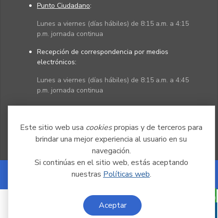
Punto Ciudadano
:
Lunes a viernes (días hábiles) de 8:15 a.m. a 4:15
p.m. jornada continua
Recepción de correspondencia por medios
electrónicos:
Lunes a viernes (días hábiles) de 8:15 a.m. a 4:45
p.m. jornada continua
Políticas
Mapa del sitio
Este sitio web usa
cookies
propias y de terceros para
brindar una mejor experiencia al usuario en su
navegación.
Si continúas en el sitio web, estás aceptando
nuestras
Políticas web
.
Powered by Nexura
Aceptar