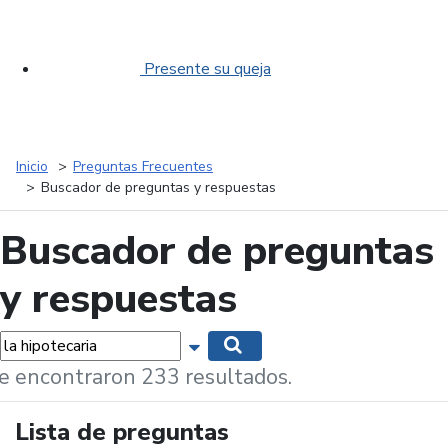
Presente su queja
Inicio
Preguntas Frecuentes
Buscador de preguntas y respuestas
Buscador de preguntas
y respuestas
labras...
Mostrar opciones de búsqueda
Buscar
e encontraron 233 resultados.
Lista de preguntas