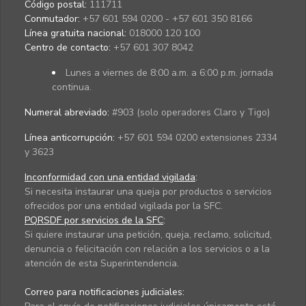
Código postal:
111711
Conmutador:
+57 601 594 0200 - +57 601 350 8166
Línea gratuita nacional:
018000 120 100
Centro de contacto:
+57 601 307 8042
Lunes a viernes de 8:00 a.m. a 6:00 p.m. jornada
continua.
Numeral abreviado:
#903 (solo operadores Claro y Tigo)
Línea anticorrupción:
+57 601 594 0200 extensiones 2334
y 3623
Inconformidad con una entidad vigilada
:
Si necesita instaurar una queja por productos o servicios
ofrecidos por una entidad vigilada por la SFC.
PQRSDF por servicios de la SFC
:
Si quiere instaurar una petición, queja, reclamo, solicitud,
denuncia o felicitación con relación a los servicios o a la
atención de esta Superintendencia.
Correo para notificaciones judiciales: