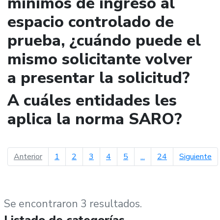
mínimos de ingreso al
espacio controlado de
prueba, ¿cuándo puede el
mismo solicitante volver
a presentar la solicitud?
A cuáles entidades les
aplica la norma SARO?
página anterior
pá
Anterior
1
2
3
4
5
...
24
Siguiente
Se encontraron 3 resultados.