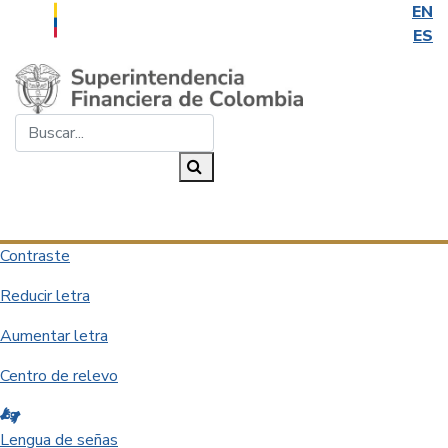
EN
ES
Saltar al contenido principal
Buscar...
Buscar
Desplegar navegación
Contraste
Reducir letra
Aumentar letra
Centro de relevo
Lengua de señas