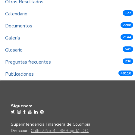
Otros Resultados
Calendario
177
Documentos
2286
Galería
2144
Glosario
541
Preguntas frecuentes
236
Publicaciones
40110
Síguenos:
Superintendencia Financiera de Colombia
Dirección:
Calle 7 No. 4 - 49 Bogotá, D.C.