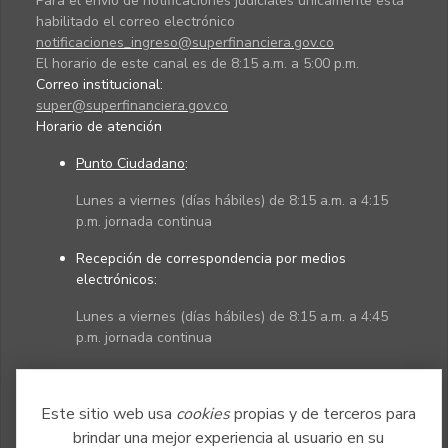
Para el envío de notificaciones judiciales únicamente está
habilitado el correo electrónico
notificaciones_ingreso@superfinanciera.gov.co
El horario de este canal es de 8:15 a.m. a 5:00 p.m.
Correo institucional:
super@superfinanciera.gov.co
Horario de atención
Punto Ciudadano
:
Lunes a viernes (días hábiles) de 8:15 a.m. a 4:15
p.m. jornada continua
Recepción de correspondencia por medios
electrónicos:
Lunes a viernes (días hábiles) de 8:15 a.m. a 4:45
p.m. jornada continua
Políticas
Mapa del sitio
Este sitio web usa
cookies
propias y de terceros para
brindar una mejor experiencia al usuario en su