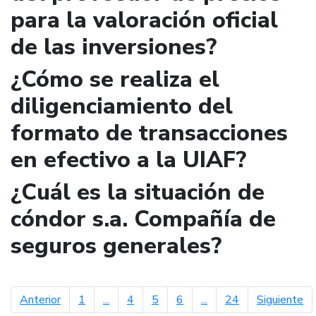
para la valoración oficial
de las inversiones?
¿Cómo se realiza el
diligenciamiento del
formato de transacciones
en efectivo a la UIAF?
¿Cuál es la situación de
cóndor s.a. Compañía de
seguros generales?
página anterior
pá
Anterior
1
...
4
5
6
...
24
Siguiente