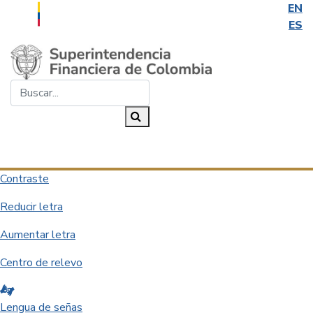
EN
ES
Saltar al contenido principal
Buscar...
Buscar
Desplegar navegación
Contraste
Reducir letra
Aumentar letra
Centro de relevo
Lengua de señas