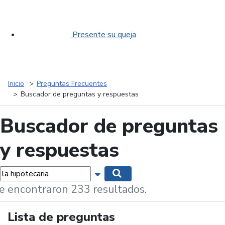
Presente su queja
Inicio
Preguntas Frecuentes
Buscador de preguntas y respuestas
Buscador de preguntas
y respuestas
labras...
Mostrar opciones de búsqueda
Buscar
e encontraron 233 resultados.
Lista de preguntas