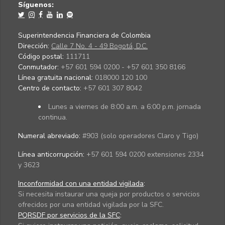
Síguenos:
Superintendencia Financiera de Colombia
Dirección:
Calle 7 No. 4 - 49 Bogotá, D.C.
Código postal:
111711
Conmutador:
+57 601 594 0200 - +57 601 350 8166
Línea gratuita nacional:
018000 120 100
Centro de contacto:
+57 601 307 8042
Lunes a viernes de 8:00 a.m. a 6:00 p.m. jornada
continua.
Numeral abreviado:
#903 (solo operadores Claro y Tigo)
Línea anticorrupción:
+57 601 594 0200 extensiones 2334
y 3623
Inconformidad con una entidad vigilada
:
Si necesita instaurar una queja por productos o servicios
ofrecidos por una entidad vigilada por la SFC.
PQRSDF por servicios de la SFC
: