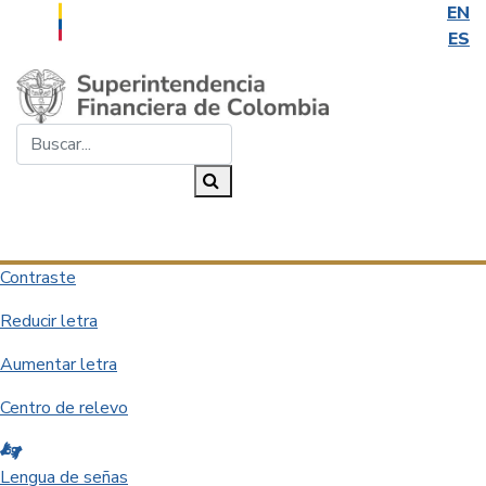
EN
ES
Saltar al contenido principal
Buscar...
Buscar
Desplegar navegación
Contraste
Reducir letra
Aumentar letra
Centro de relevo
Lengua de señas