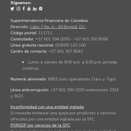
Síguenos:
Superintendencia Financiera de Colombia
Dirección:
Calle 7 No. 4 - 49 Bogotá, D.C.
Código postal:
111711
Conmutador:
+57 601 594 0200 - +57 601 350 8166
Línea gratuita nacional:
018000 120 100
Centro de contacto:
+57 601 307 8042
Lunes a viernes de 8:00 a.m. a 6:00 p.m. jornada
continua.
Numeral abreviado:
#903 (solo operadores Claro y Tigo)
Línea anticorrupción:
+57 601 594 0200 extensiones 2334
y 3623
Inconformidad con una entidad vigilada
:
Si necesita instaurar una queja por productos o servicios
ofrecidos por una entidad vigilada por la SFC.
PQRSDF por servicios de la SFC
: