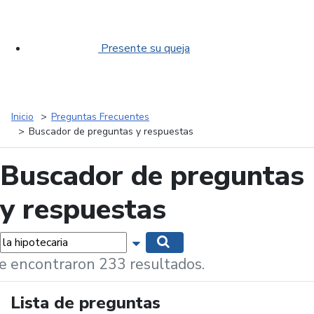
Presente su queja
Inicio
Preguntas Frecuentes
Buscador de preguntas y respuestas
Buscador de preguntas
y respuestas
labras...
Mostrar opciones de búsqueda
Buscar
e encontraron 233 resultados.
Lista de preguntas