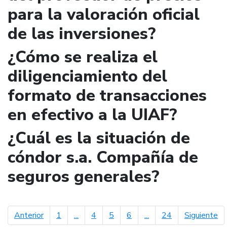
para la valoración oficial
de las inversiones?
¿Cómo se realiza el
diligenciamiento del
formato de transacciones
en efectivo a la UIAF?
¿Cuál es la situación de
cóndor s.a. Compañía de
seguros generales?
página anterior
pá
Anterior
1
...
4
5
6
...
24
Siguiente