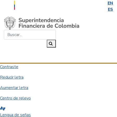
EN
ES
Saltar al contenido principal
Buscar...
Buscar
Desplegar navegación
Contraste
Reducir letra
Aumentar letra
Centro de relevo
Lengua de señas