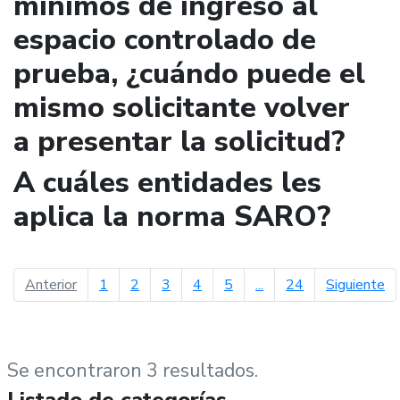
mínimos de ingreso al
espacio controlado de
prueba, ¿cuándo puede el
mismo solicitante volver
a presentar la solicitud?
A cuáles entidades les
aplica la norma SARO?
página anterior
pá
Anterior
1
2
3
4
5
...
24
Siguiente
Se encontraron 3 resultados.