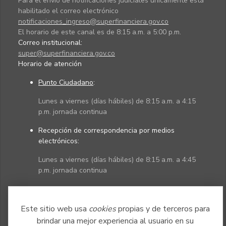
Para el envío de notificaciones judiciales únicamente está
habilitado el correo electrónico
notificaciones_ingreso@superfinanciera.gov.co
El horario de este canal es de 8:15 a.m. a 5:00 p.m.
Correo institucional:
super@superfinanciera.gov.co
Horario de atención
Punto Ciudadano
:
Lunes a viernes (días hábiles) de 8:15 a.m. a 4:15
p.m. jornada continua
Recepción de correspondencia por medios
electrónicos:
Lunes a viernes (días hábiles) de 8:15 a.m. a 4:45
p.m. jornada continua
Políticas
Mapa del sitio
Este sitio web usa
cookies
propias y de terceros para
brindar una mejor experiencia al usuario en su