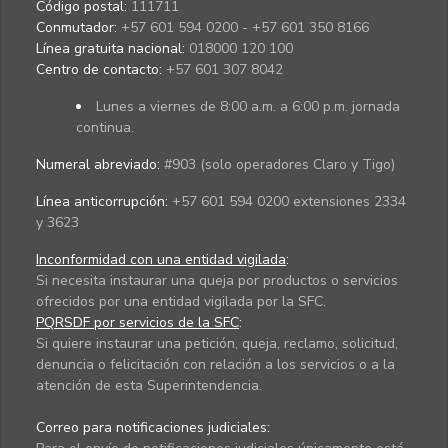
Código postal:
111711
Conmutador:
+57 601 594 0200 - +57 601 350 8166
Línea gratuita nacional:
018000 120 100
Centro de contacto:
+57 601 307 8042
Lunes a viernes de 8:00 a.m. a 6:00 p.m. jornada
continua.
Numeral abreviado:
#903 (solo operadores Claro y Tigo)
Línea anticorrupción:
+57 601 594 0200 extensiones 2334
y 3623
Inconformidad con una entidad vigilada
:
Si necesita instaurar una queja por productos o servicios
ofrecidos por una entidad vigilada por la SFC.
PQRSDF por servicios de la SFC
:
Si quiere instaurar una petición, queja, reclamo, solicitud,
denuncia o felicitación con relación a los servicios o a la
atención de esta Superintendencia.
Correo para notificaciones judiciales: