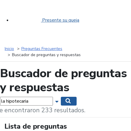
Presente su queja
Inicio
Preguntas Frecuentes
Buscador de preguntas y respuestas
Buscador de preguntas
y respuestas
labras...
Mostrar opciones de búsqueda
Buscar
e encontraron 233 resultados.
Lista de preguntas