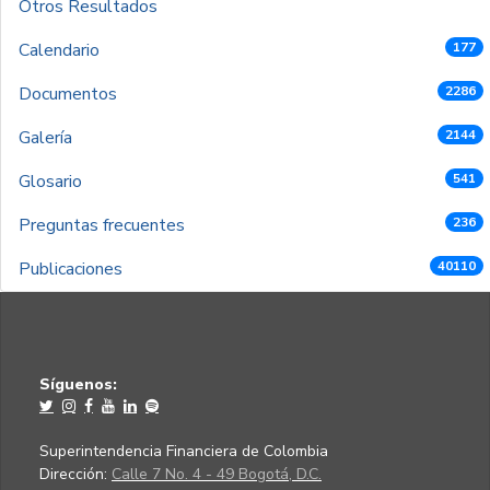
Otros Resultados
Calendario
177
Documentos
2286
Galería
2144
Glosario
541
Preguntas frecuentes
236
Publicaciones
40110
Síguenos:
Superintendencia Financiera de Colombia
Dirección:
Calle 7 No. 4 - 49 Bogotá, D.C.