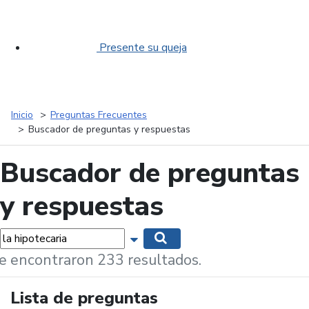
Presente su queja
Inicio
Preguntas Frecuentes
Buscador de preguntas y respuestas
Buscador de preguntas
y respuestas
labras...
Mostrar opciones de búsqueda
Buscar
e encontraron 233 resultados.
Lista de preguntas