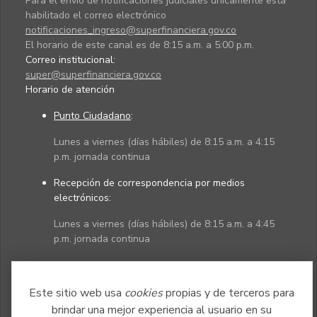
Para el envío de notificaciones judiciales únicamente está
habilitado el correo electrónico
notificaciones_ingreso@superfinanciera.gov.co
El horario de este canal es de 8:15 a.m. a 5:00 p.m.
Correo institucional:
super@superfinanciera.gov.co
Horario de atención
Punto Ciudadano
:
Lunes a viernes (días hábiles) de 8:15 a.m. a 4:15
p.m. jornada continua
Recepción de correspondencia por medios
electrónicos:
Lunes a viernes (días hábiles) de 8:15 a.m. a 4:45
p.m. jornada continua
Políticas
Mapa del sitio
Este sitio web usa
cookies
propias y de terceros para
brindar una mejor experiencia al usuario en su