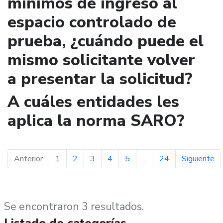
mínimos de ingreso al
espacio controlado de
prueba, ¿cuándo puede el
mismo solicitante volver
a presentar la solicitud?
A cuáles entidades les
aplica la norma SARO?
página anterior
pá
Anterior
1
2
3
4
5
...
24
Siguiente
Se encontraron 3 resultados.