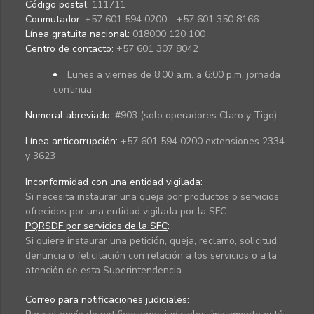
Código postal:
111711
Conmutador:
+57 601 594 0200 - +57 601 350 8166
Línea gratuita nacional:
018000 120 100
Centro de contacto:
+57 601 307 8042
Lunes a viernes de 8:00 a.m. a 6:00 p.m. jornada
continua.
Numeral abreviado:
#903 (solo operadores Claro y Tigo)
Línea anticorrupción:
+57 601 594 0200 extensiones 2334
y 3623
Inconformidad con una entidad vigilada
:
Si necesita instaurar una queja por productos o servicios
ofrecidos por una entidad vigilada por la SFC.
PQRSDF por servicios de la SFC
:
Si quiere instaurar una petición, queja, reclamo, solicitud,
denuncia o felicitación con relación a los servicios o a la
atención de esta Superintendencia.
Correo para notificaciones judiciales: