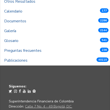
Otros Resultados
Calendario
177
Documentos
2286
Galería
2144
Glosario
541
Preguntas frecuentes
236
Publicaciones
40110
Síguenos:
Superintendencia Financiera de Colombia
Dirección:
Calle 7 No. 4 - 49 Bogotá, D.C.