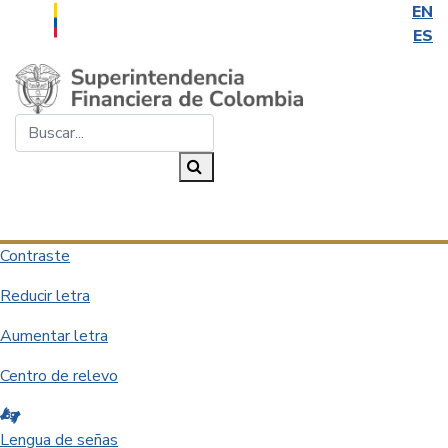
EN
ES
Saltar al contenido principal
Buscar...
Buscar
Desplegar navegación
Contraste
Reducir letra
Aumentar letra
Centro de relevo
Lengua de señas