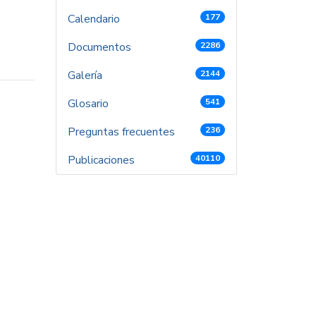
Calendario
177
Documentos
2286
Galería
2144
Glosario
541
Preguntas frecuentes
236
Publicaciones
40110