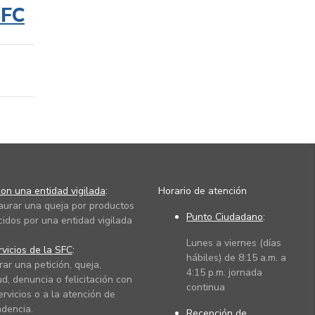
SFC
on una entidad vigilada
:
Horario de atención
taurar una queja por productos
Punto Ciudadano
:
cidos por una entidad vigilada
Lunes a viernes (días
vicios de la SFC
:
hábiles) de 8:15 a.m. a
rar una petición, queja,
4:15 p.m. jornada
ud, denuncia o felicitación con
continua
ervicios o a la atención de
dencia.
Recepción de