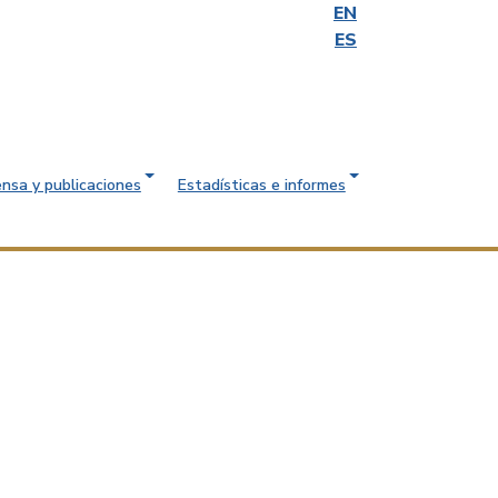
EN
ES
ensa y publicaciones
Estadísticas e informes