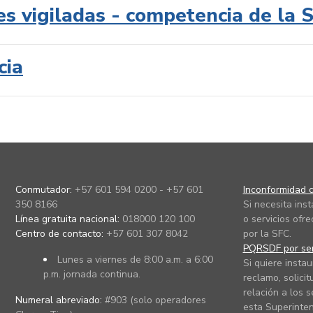
es vigiladas - competencia de la 
cia
Conmutador:
+57 601 594 0200 - +57 601
Inconformidad c
350 8166
Si necesita ins
Línea gratuita nacional:
018000 120 100
o servicios ofre
Centro de contacto:
+57 601 307 8042
por la SFC.
PQRSDF por ser
Lunes a viernes de 8:00 a.m. a 6:00
Si quiere instau
p.m. jornada continua.
reclamo, solicit
relación a los s
Numeral abreviado:
#903 (solo operadores
esta Superinten