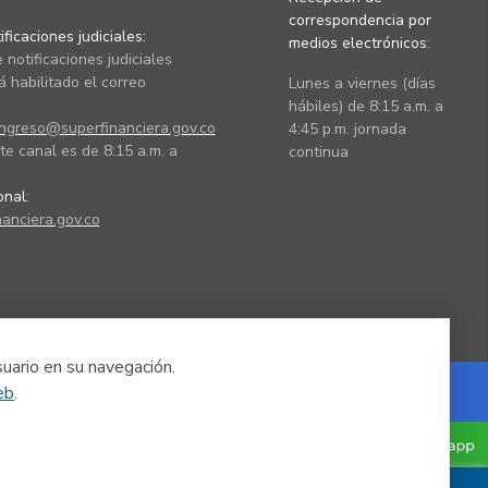
correspondencia por
ficaciones judiciales:
medios electrónicos:
 notificaciones judiciales
 habilitado el correo
Lunes a viernes (días
hábiles) de 8:15 a.m. a
ingreso@superfinanciera.gov.co
4:45 p.m. jornada
te canal es de 8:15 a.m. a
continua
ional:
anciera.gov.co
suario en su navegación.
eb
.
Powered by Nexura