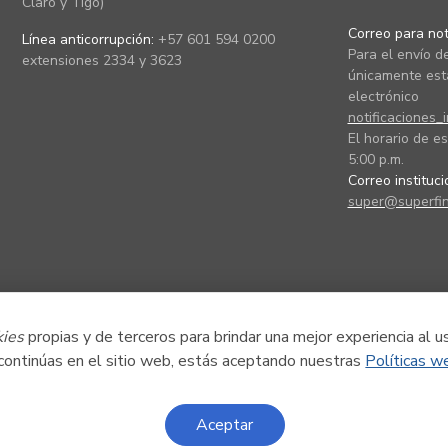
Claro y Tigo)
Correo para noti
Línea anticorrupción:
+57 601 594 0200
Para el envío de
extensiones 2334 y 3623
únicamente está
electrónico
notificaciones_
El horario de es
5:00 p.m.
Correo instituc
super@superfin
kies
propias y de terceros para brindar una mejor experiencia al u
 continúas en el sitio web, estás aceptando nuestras
Políticas w
Aceptar