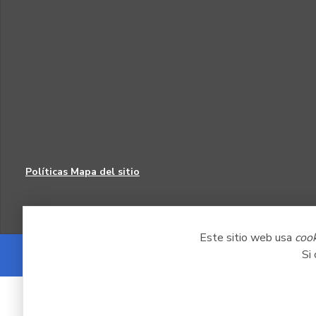
Políticas
Mapa del sitio
Este sitio web usa
coo
Si