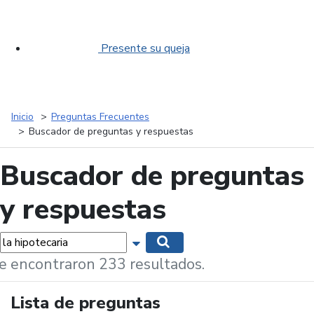
Presente su queja
Inicio
Preguntas Frecuentes
Buscador de preguntas y respuestas
Buscador de preguntas
y respuestas
labras...
Mostrar opciones de búsqueda
Buscar
e encontraron 233 resultados.
Lista de preguntas