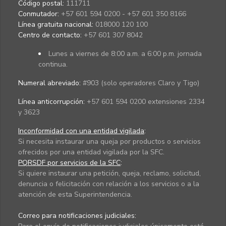
Código postal:
111711
Conmutador:
+57 601 594 0200 - +57 601 350 8166
Línea gratuita nacional:
018000 120 100
Centro de contacto:
+57 601 307 8042
Lunes a viernes de 8:00 a.m. a 6:00 p.m. jornada
continua.
Numeral abreviado:
#903 (solo operadores Claro y Tigo)
Línea anticorrupción:
+57 601 594 0200 extensiones 2334
y 3623
Inconformidad con una entidad vigilada
:
Si necesita instaurar una queja por productos o servicios
ofrecidos por una entidad vigilada por la SFC.
PQRSDF por servicios de la SFC
:
Si quiere instaurar una petición, queja, reclamo, solicitud,
denuncia o felicitación con relación a los servicios o a la
atención de esta Superintendencia.
Correo para notificaciones judiciales: