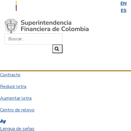
EN
ES
Saltar al contenido principal
Buscar...
Buscar
Desplegar navegación
Contraste
Reducir letra
Aumentar letra
Centro de relevo
Lengua de señas