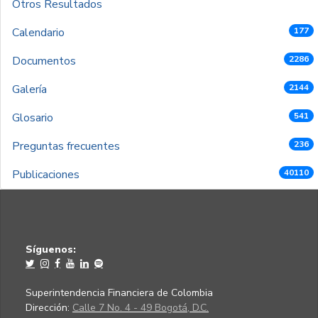
Otros Resultados
Calendario
177
Documentos
2286
Galería
2144
Glosario
541
Preguntas frecuentes
236
Publicaciones
40110
Síguenos:
Superintendencia Financiera de Colombia
Dirección:
Calle 7 No. 4 - 49 Bogotá, D.C.