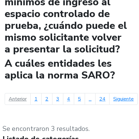
mínimos de ingreso al
espacio controlado de
prueba, ¿cuándo puede el
mismo solicitante volver
a presentar la solicitud?
A cuáles entidades les
aplica la norma SARO?
página anterior
pá
Anterior
1
2
3
4
5
...
24
Siguiente
Se encontraron 3 resultados.