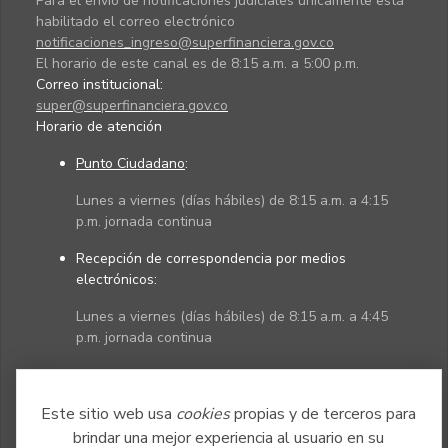
Para el envío de notificaciones judiciales únicamente está
habilitado el correo electrónico
notificaciones_ingreso@superfinanciera.gov.co
El horario de este canal es de 8:15 a.m. a 5:00 p.m.
Correo institucional:
super@superfinanciera.gov.co
Horario de atención
Punto Ciudadano
:
Lunes a viernes (días hábiles) de 8:15 a.m. a 4:15
p.m. jornada continua
Recepción de correspondencia por medios
electrónicos:
Lunes a viernes (días hábiles) de 8:15 a.m. a 4:45
p.m. jornada continua
Políticas
Mapa del sitio
Este sitio web usa
cookies
propias y de terceros para
brindar una mejor experiencia al usuario en su