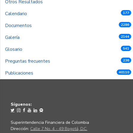
Otros Resultados
Calendario
177
Documentos
2286
Galería
2144
Glosario
541
Preguntas frecuentes
236
Publicaciones
40110
Síguenos:
Superintendencia Financiera de Colombia
Dirección:
Calle 7 No. 4 - 49 Bogotá, D.C.