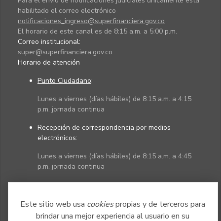
Para el envío de notificaciones judiciales únicamente está
habilitado el correo electrónico
notificaciones_ingreso@superfinanciera.gov.co
El horario de este canal es de 8:15 a.m. a 5:00 p.m.
Correo institucional:
super@superfinanciera.gov.co
Horario de atención
Punto Ciudadano
:
Lunes a viernes (días hábiles) de 8:15 a.m. a 4:15
p.m. jornada continua
Recepción de correspondencia por medios
electrónicos:
Lunes a viernes (días hábiles) de 8:15 a.m. a 4:45
p.m. jornada continua
Políticas
Mapa del sitio
Este sitio web usa
cookies
propias y de terceros para
brindar una mejor experiencia al usuario en su