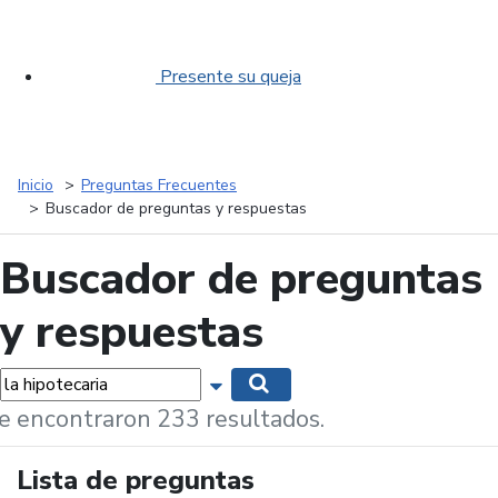
Presente su queja
Inicio
Preguntas Frecuentes
Buscador de preguntas y respuestas
Buscador de preguntas
y respuestas
labras...
Mostrar opciones de búsqueda
Buscar
e encontraron 233 resultados.
Lista de preguntas