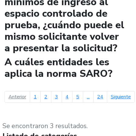
mínimos de ingreso al
espacio controlado de
prueba, ¿cuándo puede el
mismo solicitante volver
a presentar la solicitud?
A cuáles entidades les
aplica la norma SARO?
página anterior
pá
Anterior
1
2
3
4
5
...
24
Siguiente
Se encontraron 3 resultados.