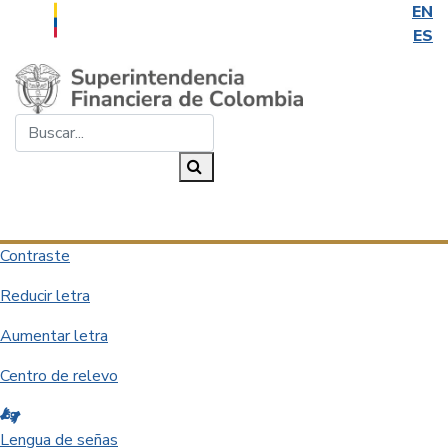
EN
ES
Saltar al contenido principal
Buscar...
Buscar
Desplegar navegación
Contraste
Reducir letra
Aumentar letra
Centro de relevo
Lengua de señas