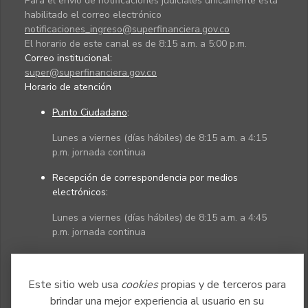
Para el envío de notificaciones judiciales únicamente está
habilitado el correo electrónico
notificaciones_ingreso@superfinanciera.gov.co
El horario de este canal es de 8:15 a.m. a 5:00 p.m.
Correo institucional:
super@superfinanciera.gov.co
Horario de atención
Punto Ciudadano
:
Lunes a viernes (días hábiles) de 8:15 a.m. a 4:15
p.m. jornada continua
Recepción de correspondencia por medios
electrónicos:
Lunes a viernes (días hábiles) de 8:15 a.m. a 4:45
p.m. jornada continua
Políticas
Mapa del sitio
Este sitio web usa
cookies
propias y de terceros para
brindar una mejor experiencia al usuario en su