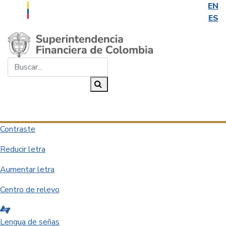
EN
ES
Saltar al contenido principal
Buscar...
Buscar
Desplegar navegación
Contraste
Reducir letra
Aumentar letra
Centro de relevo
Lengua de señas