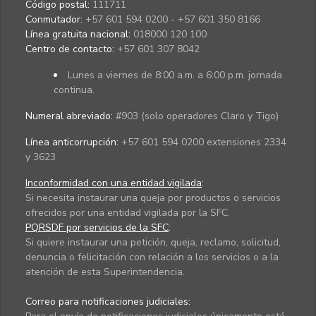
Código postal:
111711
Conmutador:
+57 601 594 0200 - +57 601 350 8166
Línea gratuita nacional:
018000 120 100
Centro de contacto:
+57 601 307 8042
Lunes a viernes de 8:00 a.m. a 6:00 p.m. jornada
continua.
Numeral abreviado:
#903 (solo operadores Claro y Tigo)
Línea anticorrupción:
+57 601 594 0200 extensiones 2334
y 3623
Inconformidad con una entidad vigilada
:
Si necesita instaurar una queja por productos o servicios
ofrecidos por una entidad vigilada por la SFC.
PQRSDF por servicios de la SFC
:
Si quiere instaurar una petición, queja, reclamo, solicitud,
denuncia o felicitación con relación a los servicios o a la
atención de esta Superintendencia.
Correo para notificaciones judiciales: