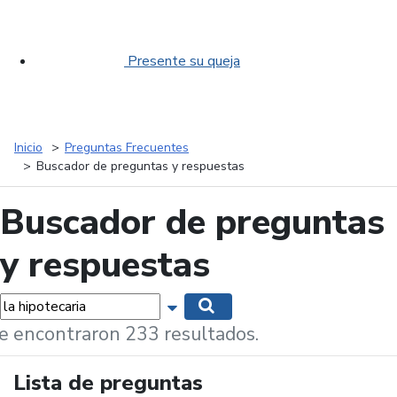
Presente su queja
Inicio
Preguntas Frecuentes
Buscador de preguntas y respuestas
Buscador de preguntas
y respuestas
labras...
Mostrar opciones de búsqueda
Buscar
e encontraron 233 resultados.
Lista de preguntas