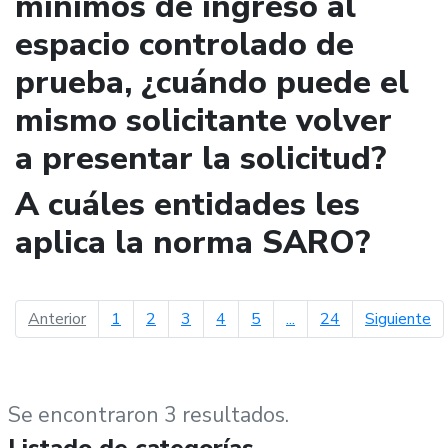
mínimos de ingreso al
espacio controlado de
prueba, ¿cuándo puede el
mismo solicitante volver
a presentar la solicitud?
A cuáles entidades les
aplica la norma SARO?
página anterior
pá
Anterior
1
2
3
4
5
...
24
Siguiente
Se encontraron 3 resultados.