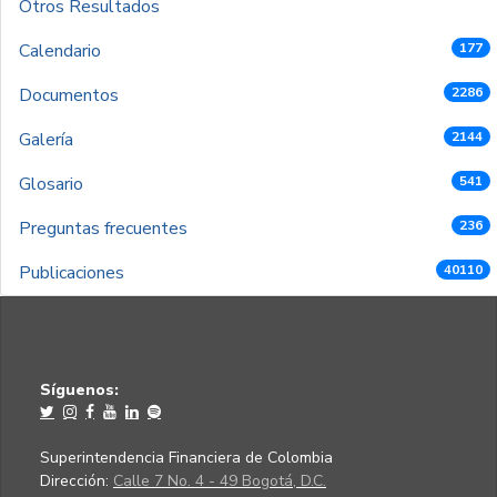
Otros Resultados
Calendario
177
Documentos
2286
Galería
2144
Glosario
541
Preguntas frecuentes
236
Publicaciones
40110
Síguenos:
Superintendencia Financiera de Colombia
Dirección:
Calle 7 No. 4 - 49 Bogotá, D.C.