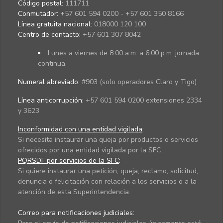
Código postal:
111711
Conmutador:
+57 601 594 0200 - +57 601 350 8166
Línea gratuita nacional:
018000 120 100
Centro de contacto:
+57 601 307 8042
Lunes a viernes de 8:00 a.m. a 6:00 p.m. jornada
continua.
Numeral abreviado:
#903 (solo operadores Claro y Tigo)
Línea anticorrupción:
+57 601 594 0200 extensiones 2334
y 3623
Inconformidad con una entidad vigilada
:
Si necesita instaurar una queja por productos o servicios
ofrecidos por una entidad vigilada por la SFC.
PQRSDF por servicios de la SFC
:
Si quiere instaurar una petición, queja, reclamo, solicitud,
denuncia o felicitación con relación a los servicios o a la
atención de esta Superintendencia.
Correo para notificaciones judiciales: