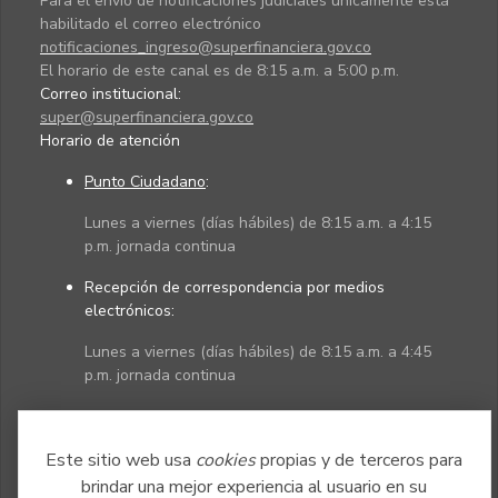
Para el envío de notificaciones judiciales únicamente está
habilitado el correo electrónico
notificaciones_ingreso@superfinanciera.gov.co
El horario de este canal es de 8:15 a.m. a 5:00 p.m.
Correo institucional:
super@superfinanciera.gov.co
Horario de atención
Punto Ciudadano
:
Lunes a viernes (días hábiles) de 8:15 a.m. a 4:15
p.m. jornada continua
Recepción de correspondencia por medios
electrónicos:
Lunes a viernes (días hábiles) de 8:15 a.m. a 4:45
p.m. jornada continua
Políticas
Mapa del sitio
Este sitio web usa
cookies
propias y de terceros para
brindar una mejor experiencia al usuario en su