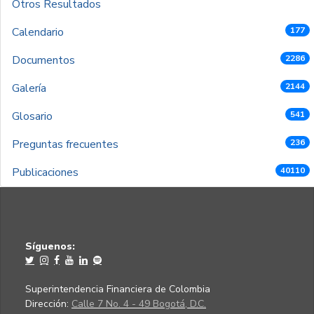
Otros Resultados
Calendario
177
Documentos
2286
Galería
2144
Glosario
541
Preguntas frecuentes
236
Publicaciones
40110
Síguenos:
Superintendencia Financiera de Colombia
Dirección:
Calle 7 No. 4 - 49 Bogotá, D.C.