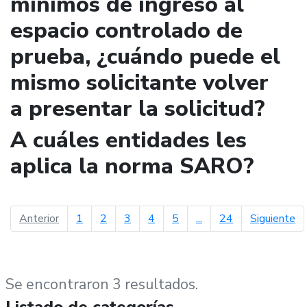
mínimos de ingreso al
espacio controlado de
prueba, ¿cuándo puede el
mismo solicitante volver
a presentar la solicitud?
A cuáles entidades les
aplica la norma SARO?
página anterior
pá
Anterior
1
2
3
4
5
...
24
Siguiente
Se encontraron 3 resultados.