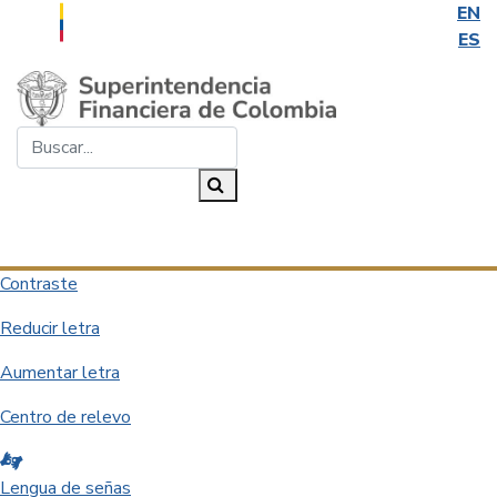
EN
ES
Saltar al contenido principal
Buscar...
Buscar
Desplegar navegación
Contraste
Reducir letra
Aumentar letra
Centro de relevo
Lengua de señas