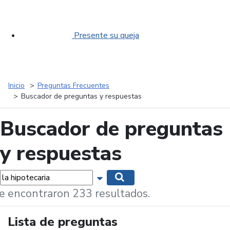
Presente su queja
Inicio
Preguntas Frecuentes
Buscador de preguntas y respuestas
Buscador de preguntas
y respuestas
labras...
Mostrar opciones de búsqueda
Buscar
e encontraron 233 resultados.
Lista de preguntas