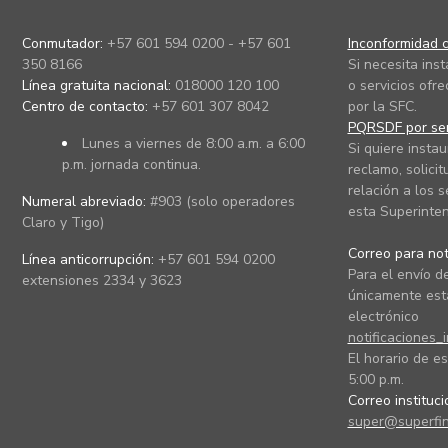
Conmutador:
+57 601 594 0200 - +57 601
Inconformidad c
350 8166
Si necesita ins
Línea gratuita nacional:
018000 120 100
o servicios ofre
Centro de contacto:
+57 601 307 8042
por la SFC.
PQRSDF por ser
Lunes a viernes de 8:00 a.m. a 6:00
Si quiere instau
p.m. jornada continua.
reclamo, solicit
relación a los s
Numeral abreviado:
#903 (solo operadores
esta Superinten
Claro y Tigo)
Correo para noti
Línea anticorrupción:
+57 601 594 0200
Para el envío de
extensiones 2334 y 3623
únicamente está
electrónico
notificaciones_
El horario de es
5:00 p.m.
Correo instituc
super@superfin