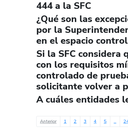
444 a la SFC
¿Qué son las excepc
por la Superintende
en el espacio contro
Si la SFC considera 
con los requisitos m
controlado de prueb
solicitante volver a 
A cuáles entidades 
página anterior
Anterior
1
2
3
4
5
...
2