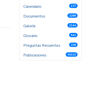
Calendario
177
Documentos
2286
Galería
2144
Glosario
541
Preguntas frecuentes
236
Publicaciones
40110