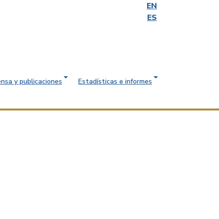
EN
ES
ensa y publicaciones
Estadísticas e informes