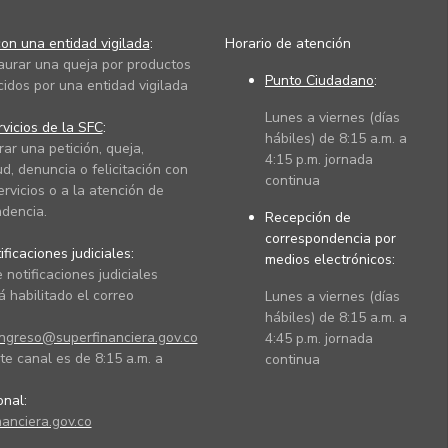
on una entidad vigilada
:
Horario de atención
taurar una queja por productos
Punto Ciudadano
:
cidos por una entidad vigilada
Lunes a viernes (días
vicios de la SFC
:
hábiles) de 8:15 a.m. a
rar una petición, queja,
4:15 p.m. jornada
ud, denuncia o felicitación con
continua
ervicios o a la atención de
dencia.
Recepción de
correspondencia por
ficaciones judiciales:
medios electrónicos:
 notificaciones judiciales
 habilitado el correo
Lunes a viernes (días
hábiles) de 8:15 a.m. a
ingreso@superfinanciera.gov.co
4:45 p.m. jornada
te canal es de 8:15 a.m. a
continua
ional:
anciera.gov.co