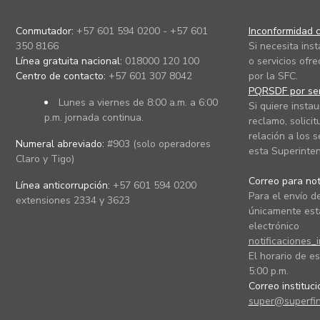
Conmutador:
+57 601 594 0200 - +57 601
Inconformidad c
350 8166
Si necesita ins
Línea gratuita nacional:
018000 120 100
o servicios ofre
Centro de contacto:
+57 601 307 8042
por la SFC.
PQRSDF por ser
Lunes a viernes de 8:00 a.m. a 6:00
Si quiere instau
p.m. jornada continua.
reclamo, solicit
relación a los s
Numeral abreviado:
#903 (solo operadores
esta Superinten
Claro y Tigo)
Correo para noti
Línea anticorrupción:
+57 601 594 0200
Para el envío de
extensiones 2334 y 3623
únicamente está
electrónico
notificaciones_
El horario de es
5:00 p.m.
Correo instituc
super@superfin