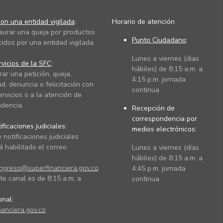
on una entidad vigilada
:
Horario de atención
taurar una queja por productos
Punto Ciudadano
:
cidos por una entidad vigilada
Lunes a viernes (días
vicios de la SFC
:
hábiles) de 8:15 a.m. a
rar una petición, queja,
4:15 p.m. jornada
ud, denuncia o felicitación con
continua
ervicios o a la atención de
dencia.
Recepción de
correspondencia por
ficaciones judiciales:
medios electrónicos:
 notificaciones judiciales
 habilitado el correo
Lunes a viernes (días
hábiles) de 8:15 a.m. a
ingreso@superfinanciera.gov.co
4:45 p.m. jornada
te canal es de 8:15 a.m. a
continua
ional:
anciera.gov.co