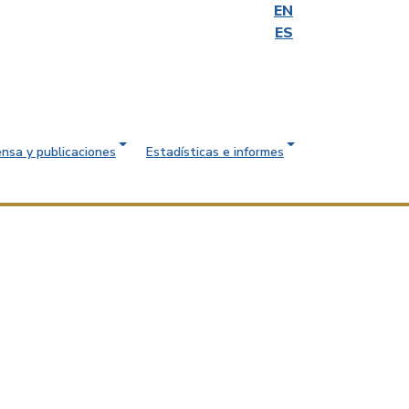
EN
ES
ensa y publicaciones
Estadísticas e informes