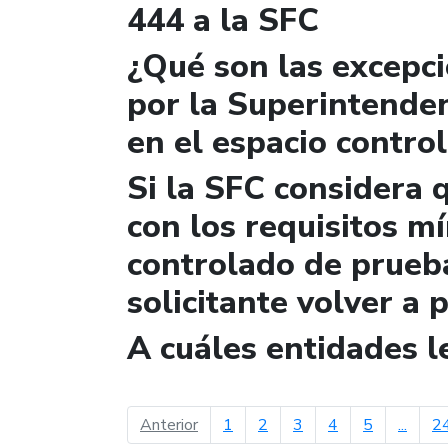
444 a la SFC
¿Qué son las excepc
por la Superintende
en el espacio contro
Si la SFC considera 
con los requisitos m
controlado de prueb
solicitante volver a 
A cuáles entidades 
página anterior
Anterior
1
2
3
4
5
...
2