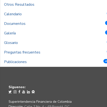
Otros Resultados
Calendario
Documentos
Galería
Glosario
Preguntas frecuentes
Publicaciones
4
Síguenos:
Superintendencia Financiera de Colombia
Dirección:
Calle 7 No. 4 - 49 Bogotá, D.C.