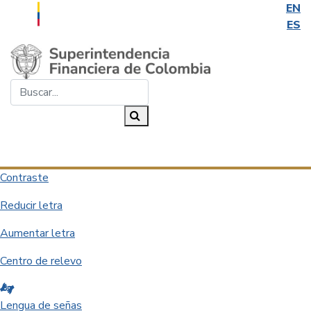
EN
ES
Saltar al contenido principal
Buscar...
Buscar
Desplegar navegación
Contraste
Reducir letra
Aumentar letra
Centro de relevo
Lengua de señas