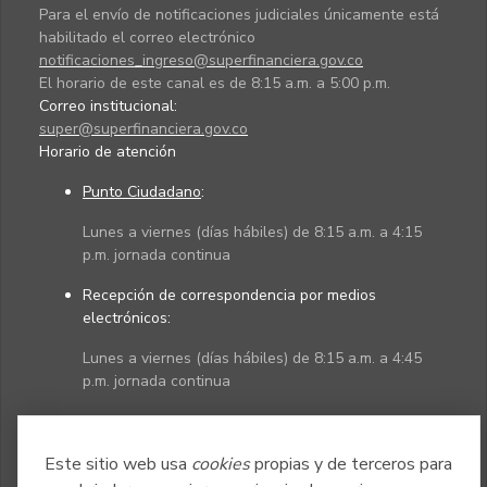
Para el envío de notificaciones judiciales únicamente está
habilitado el correo electrónico
notificaciones_ingreso@superfinanciera.gov.co
El horario de este canal es de 8:15 a.m. a 5:00 p.m.
Correo institucional:
super@superfinanciera.gov.co
Horario de atención
Punto Ciudadano
:
Lunes a viernes (días hábiles) de 8:15 a.m. a 4:15
p.m. jornada continua
Recepción de correspondencia por medios
electrónicos:
Lunes a viernes (días hábiles) de 8:15 a.m. a 4:45
p.m. jornada continua
Políticas
Mapa del sitio
Este sitio web usa
cookies
propias y de terceros para