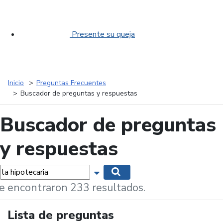
Presente su queja
Inicio
Preguntas Frecuentes
Buscador de preguntas y respuestas
Buscador de preguntas
y respuestas
labras...
Mostrar opciones de búsqueda
Buscar
e encontraron 233 resultados.
Lista de preguntas