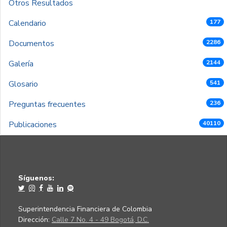
Otros Resultados
Calendario
177
Documentos
2286
Galería
2144
Glosario
541
Preguntas frecuentes
236
Publicaciones
40110
Síguenos:
Superintendencia Financiera de Colombia
Dirección:
Calle 7 No. 4 - 49 Bogotá, D.C.