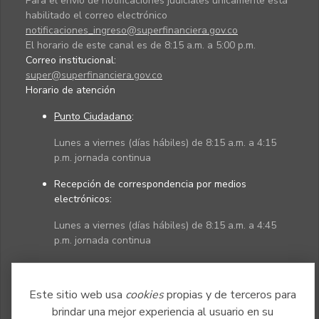
Para el envío de notificaciones judiciales únicamente está
habilitado el correo electrónico
notificaciones_ingreso@superfinanciera.gov.co
El horario de este canal es de 8:15 a.m. a 5:00 p.m.
Correo institucional:
super@superfinanciera.gov.co
Horario de atención
Punto Ciudadano
:
Lunes a viernes (días hábiles) de 8:15 a.m. a 4:15
p.m. jornada continua
Recepción de correspondencia por medios
electrónicos:
Lunes a viernes (días hábiles) de 8:15 a.m. a 4:45
p.m. jornada continua
Políticas
Mapa del sitio
Este sitio web usa
cookies
propias y de terceros para
brindar una mejor experiencia al usuario en su