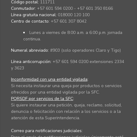
Código postal:
111711
Conmutador:
+57 601 594 0200 - +57 601 350 8166
Línea gratuita nacional:
018000 120 100
Centro de contacto:
+57 601 307 8042
Lunes a viernes de 8:00 a.m. a 6:00 p.m. jornada
continua.
Numeral abreviado:
#903 (solo operadores Claro y Tigo)
Línea anticorrupción:
+57 601 594 0200 extensiones 2334
y 3623
Inconformidad con una entidad vigilada
:
Si necesita instaurar una queja por productos o servicios
ofrecidos por una entidad vigilada por la SFC.
PQRSDF por servicios de la SFC
:
Si quiere instaurar una petición, queja, reclamo, solicitud,
denuncia o felicitación con relación a los servicios o a la
atención de esta Superintendencia.
Correo para notificaciones judiciales: