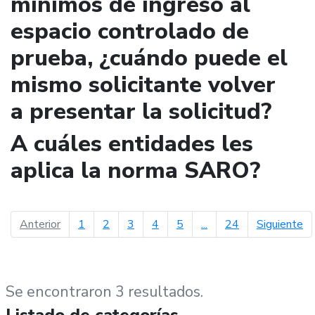
mínimos de ingreso al
espacio controlado de
prueba, ¿cuándo puede el
mismo solicitante volver
a presentar la solicitud?
A cuáles entidades les
aplica la norma SARO?
página anterior
pá
Anterior
1
2
3
4
5
...
24
Siguiente
Se encontraron 3 resultados.