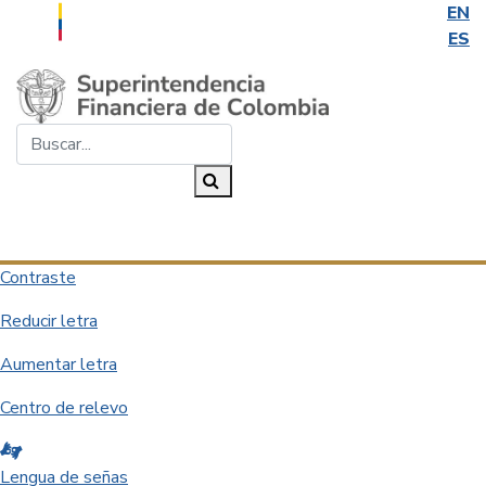
EN
ES
Saltar al contenido principal
Buscar...
Buscar
Desplegar navegación
Contraste
Reducir letra
Aumentar letra
Centro de relevo
Lengua de señas