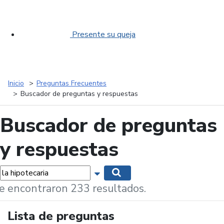
Presente su queja
Inicio
Preguntas Frecuentes
Buscador de preguntas y respuestas
Buscador de preguntas
y respuestas
labras...
Mostrar opciones de búsqueda
Buscar
e encontraron 233 resultados.
Lista de preguntas