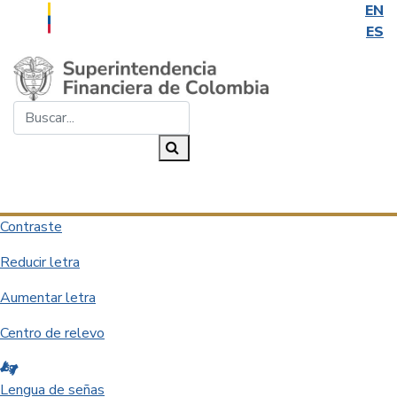
EN
ES
Saltar al contenido principal
Buscar...
Buscar
Desplegar navegación
Contraste
Reducir letra
Aumentar letra
Centro de relevo
Lengua de señas