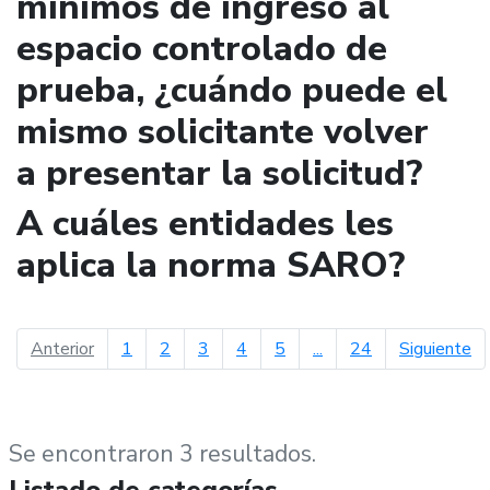
mínimos de ingreso al
espacio controlado de
prueba, ¿cuándo puede el
mismo solicitante volver
a presentar la solicitud?
A cuáles entidades les
aplica la norma SARO?
página anterior
pá
Anterior
1
2
3
4
5
...
24
Siguiente
Se encontraron 3 resultados.