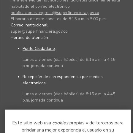
Para el envío de notificaciones judiciales únicamente está
habilitado el correo electrónico
notificaciones_ingreso@superfinanciera.gov.co
El horario de este canal es de 8:15 a.m. a 5:00 p.m.
Correo institucional:
super@superfinanciera.gov.co
Horario de atención
Punto Ciudadano
:
Lunes a viernes (días hábiles) de 8:15 a.m. a 4:15
p.m. jornada continua
Recepción de correspondencia por medios
electrónicos:
Lunes a viernes (días hábiles) de 8:15 a.m. a 4:45
p.m. jornada continua
Políticas
Mapa del sitio
Este sitio web usa
cookies
propias y de terceros para
brindar una mejor experiencia al usuario en su