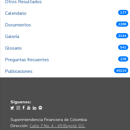
Otros Resultados
Calendario
177
Documentos
2286
Galería
2144
Glosario
541
Preguntas frecuentes
236
Publicaciones
40110
Síguenos:
Superintendencia Financiera de Colombia
Dirección:
Calle 7 No. 4 - 49 Bogotá, D.C.