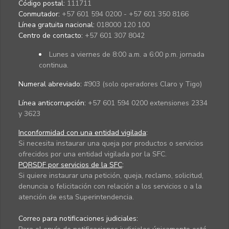
Código postal:
111711
Conmutador:
+57 601 594 0200 - +57 601 350 8166
Línea gratuita nacional:
018000 120 100
Centro de contacto:
+57 601 307 8042
Lunes a viernes de 8:00 a.m. a 6:00 p.m. jornada
continua.
Numeral abreviado:
#903 (solo operadores Claro y Tigo)
Línea anticorrupción:
+57 601 594 0200 extensiones 2334
y 3623
Inconformidad con una entidad vigilada
:
Si necesita instaurar una queja por productos o servicios
ofrecidos por una entidad vigilada por la SFC.
PQRSDF por servicios de la SFC
:
Si quiere instaurar una petición, queja, reclamo, solicitud,
denuncia o felicitación con relación a los servicios o a la
atención de esta Superintendencia.
Correo para notificaciones judiciales: